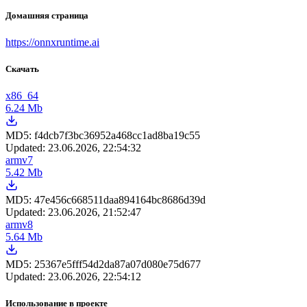
Домашняя страница
https://onnxruntime.ai
Скачать
x86_64
6.24 Mb
MD5:
f4dcb7f3bc36952a468cc1ad8ba19c55
Updated:
23.06.2026, 22:54:32
armv7
5.42 Mb
MD5:
47e456c668511daa894164bc8686d39d
Updated:
23.06.2026, 21:52:47
armv8
5.64 Mb
MD5:
25367e5fff54d2da87a07d080e75d677
Updated:
23.06.2026, 22:54:12
Использование в проекте