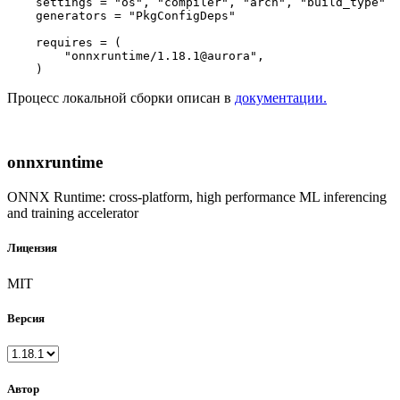
    settings = 
"os"
, 
"compiler"
, 
"arch"
, 
"build_type"
    generators = 
"PkgConfigDeps"
    requires = (

"onnxruntime/1.18.1@aurora"
,

Процесс локальной сборки описан в
документации.
onnxruntime
ONNX Runtime: cross-platform, high performance ML inferencing
and training accelerator
Лицензия
MIT
Версия
Автор