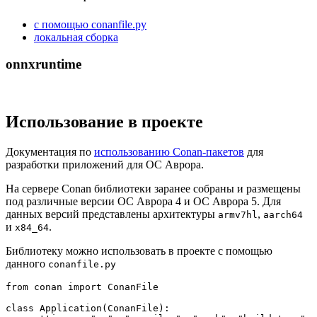
с помощью conanfile.py
локальная сборка
onnxruntime
Использование в проекте
Документация по
использованию Conan-пакетов
для
разработки приложений для ОС Аврора.
На сервере Conan библиотеки заранее собраны и размещены
под различные версии ОС Аврора 4 и ОC Аврора 5. Для
данных версий представлены архитектуры
,
armv7hl
aarch64
и
.
x84_64
Библиотеку можно использовать в проекте с помощью
данного
conanfile.py
from
 conan 
import
 ConanFile

class
Application
(
ConanFile
):
