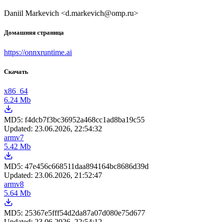
Daniil Markevich <d.markevich@omp.ru>
Домашняя страница
https://onnxruntime.ai
Скачать
x86_64
6.24 Mb
MD5:
f4dcb7f3bc36952a468cc1ad8ba19c55
Updated:
23.06.2026, 22:54:32
armv7
5.42 Mb
MD5:
47e456c668511daa894164bc8686d39d
Updated:
23.06.2026, 21:52:47
armv8
5.64 Mb
MD5:
25367e5fff54d2da87a07d080e75d677
Updated:
23.06.2026, 22:54:12