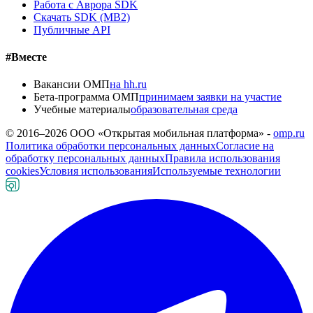
Работа с Аврора SDK
Скачать SDK (MB2)
Публичные API
#Вместе
Вакансии ОМП
на hh.ru
Бета-программа ОМП
принимаем заявки на участие
Учебные материалы
образовательная среда
© 2016–
2026
ООО «Открытая мобильная платформа» -
omp.ru
Политика обработки персональных данных
Согласие на
обработку персональных данных
Правила использования
cookies
Условия использования
Используемые технологии