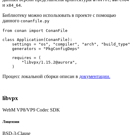
и
.
x84_64
Библиотеку можно использовать в проекте с помощью
данного
conanfile.py
from
 conan 
import
 ConanFile

class
Application
(
ConanFile
):

    settings = 
"os"
, 
"compiler"
, 
"arch"
, 
"build_type"
    generators = 
"PkgConfigDeps"
    requires = (

"libvpx/1.15.2@aurora"
,

Процесс локальной сборки описан в
документации.
libvpx
WebM VP8/VP9 Codec SDK
Лицензия
BSD-3-Clause