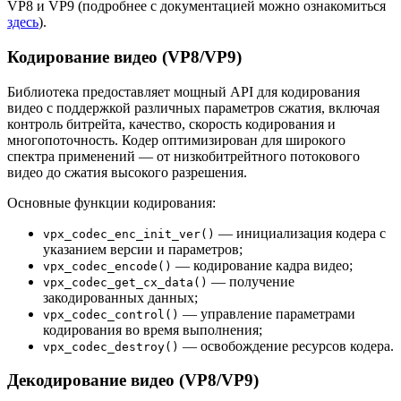
VP8 и VP9 (подробнее с документацией можно ознакомиться
здесь
).
Кодирование видео (VP8/VP9)
Библиотека предоставляет мощный API для кодирования
видео с поддержкой различных параметров сжатия, включая
контроль битрейта, качество, скорость кодирования и
многопоточность. Кодер оптимизирован для широкого
спектра применений — от низкобитрейтного потокового
видео до сжатия высокого разрешения.
Основные функции кодирования:
— инициализация кодера с
vpx_codec_enc_init_ver()
указанием версии и параметров;
— кодирование кадра видео;
vpx_codec_encode()
— получение
vpx_codec_get_cx_data()
закодированных данных;
— управление параметрами
vpx_codec_control()
кодирования во время выполнения;
— освобождение ресурсов кодера.
vpx_codec_destroy()
Декодирование видео (VP8/VP9)