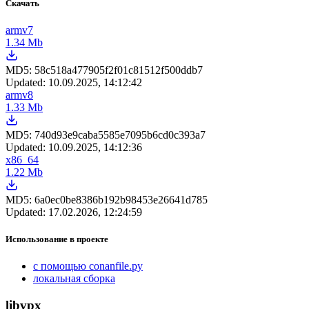
Скачать
armv7
1.34 Mb
MD5:
58c518a477905f2f01c81512f500ddb7
Updated:
10.09.2025, 14:12:42
armv8
1.33 Mb
MD5:
740d93e9caba5585e7095b6cd0c393a7
Updated:
10.09.2025, 14:12:36
x86_64
1.22 Mb
MD5:
6a0ec0be8386b192b98453e26641d785
Updated:
17.02.2026, 12:24:59
Использование в проекте
с помощью conanfile.py
локальная сборка
libvpx