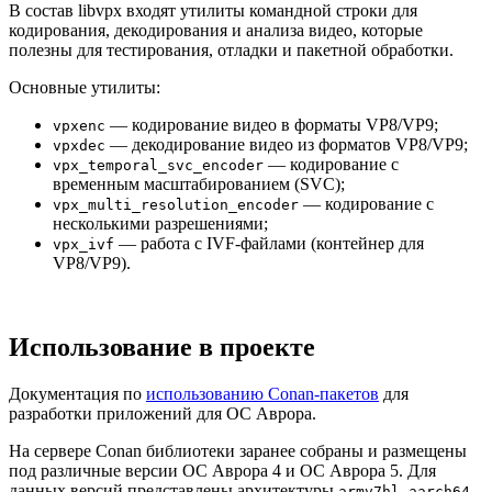
В состав libvpx входят утилиты командной строки для
кодирования, декодирования и анализа видео, которые
полезны для тестирования, отладки и пакетной обработки.
Основные утилиты:
— кодирование видео в форматы VP8/VP9;
vpxenc
— декодирование видео из форматов VP8/VP9;
vpxdec
— кодирование с
vpx_temporal_svc_encoder
временным масштабированием (SVC);
— кодирование с
vpx_multi_resolution_encoder
несколькими разрешениями;
— работа с IVF-файлами (контейнер для
vpx_ivf
VP8/VP9).
Использование в проекте
Документация по
использованию Conan-пакетов
для
разработки приложений для ОС Аврора.
На сервере Conan библиотеки заранее собраны и размещены
под различные версии ОС Аврора 4 и ОC Аврора 5. Для
данных версий представлены архитектуры
,
armv7hl
aarch64