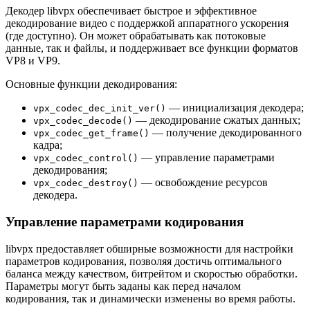
Декодер libvpx обеспечивает быстрое и эффективное
декодирование видео с поддержкой аппаратного ускорения
(где доступно). Он может обрабатывать как потоковые
данные, так и файлы, и поддерживает все функции форматов
VP8 и VP9.
Основные функции декодирования:
— инициализация декодера;
vpx_codec_dec_init_ver()
— декодирование сжатых данных;
vpx_codec_decode()
— получение декодированного
vpx_codec_get_frame()
кадра;
— управление параметрами
vpx_codec_control()
декодирования;
— освобождение ресурсов
vpx_codec_destroy()
декодера.
Управление параметрами кодирования
libvpx предоставляет обширные возможности для настройки
параметров кодирования, позволяя достичь оптимального
баланса между качеством, битрейтом и скоростью обработки.
Параметры могут быть заданы как перед началом
кодирования, так и динамически изменены во время работы.