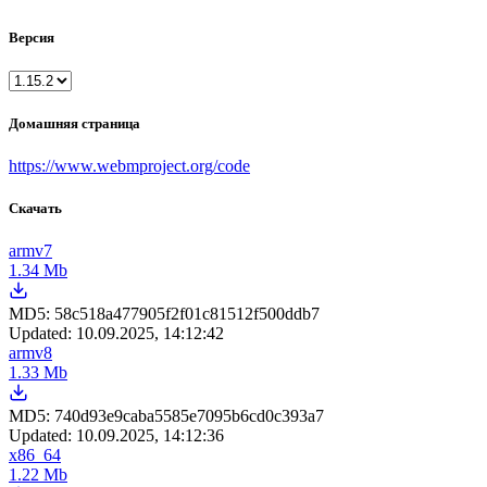
Версия
Домашняя страница
https://www.webmproject.org/code
Скачать
armv7
1.34 Mb
MD5:
58c518a477905f2f01c81512f500ddb7
Updated:
10.09.2025, 14:12:42
armv8
1.33 Mb
MD5:
740d93e9caba5585e7095b6cd0c393a7
Updated:
10.09.2025, 14:12:36
x86_64
1.22 Mb