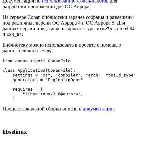
Документация по
использованию Conan-пакетов
для
разработки приложений для ОС Аврора.
На сервере Conan библиотеки заранее собраны и размещены
под различные версии ОС Аврора 4 и ОC Аврора 5. Для
данных версий представлены архитектуры
,
armv7hl
aarch64
и
.
x84_64
Библиотеку можно использовать в проекте с помощью
данного
conanfile.py
from
 conan 
import
 ConanFile

class
Application
(
ConanFile
):

    settings = 
"os"
, 
"compiler"
, 
"arch"
, 
"build_type"
    generators = 
"PkgConfigDeps"
    requires = (

"libselinux/3.6@aurora"
,

Процесс локальной сборки описан в
документации.
libselinux