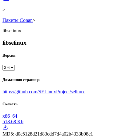
>
Пакеты Conan
>
libselinux
libselinux
Версия
Домашняя страница
https://github.com/SELinuxProject/selinux
Скачать
x86_64
518.68 Kb
MD5:
d0c5128d21d83edd7d4a02b4333b08c1