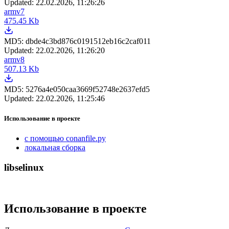
Updated:
22.02.2026, 11:26:26
armv7
475.45 Kb
MD5:
dbde4c3bd876c0191512eb16c2caf011
Updated:
22.02.2026, 11:26:20
armv8
507.13 Kb
MD5:
5276a4e050caa3669f52748e2637efd5
Updated:
22.02.2026, 11:25:46
Использование в проекте
с помощью conanfile.py
локальная сборка
libselinux
Использование в проекте