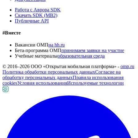
Работа с Аврора SDK
Скачать SDK (MB2)
Публичные API
#Вместе
Вакансии ОМП
на hh.ru
Бета-программа ОМП
принимаем заявки на участие
Учебные материалы
образовательная среда
© 2016–
2026
ООО «Открытая мобильная платформа» -
omp.ru
Политика обработки персональных данных
Согласие на
обработку персональных данных
Правила использования
cookies
Условия использования
Используемые технологии