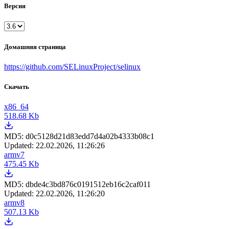
Версия
Домашняя страница
https://github.com/SELinuxProject/selinux
Скачать
x86_64
518.68 Kb
MD5:
d0c5128d21d83edd7d4a02b4333b08c1
Updated:
22.02.2026, 11:26:26
armv7
475.45 Kb
MD5:
dbde4c3bd876c0191512eb16c2caf011
Updated:
22.02.2026, 11:26:20
armv8
507.13 Kb