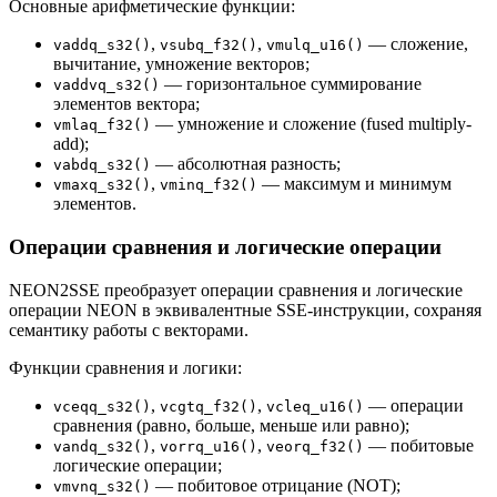
Основные арифметические функции:
,
,
— сложение,
vaddq_s32()
vsubq_f32()
vmulq_u16()
вычитание, умножение векторов;
— горизонтальное суммирование
vaddvq_s32()
элементов вектора;
— умножение и сложение (fused multiply-
vmlaq_f32()
add);
— абсолютная разность;
vabdq_s32()
,
— максимум и минимум
vmaxq_s32()
vminq_f32()
элементов.
Операции сравнения и логические операции
NEON2SSE преобразует операции сравнения и логические
операции NEON в эквивалентные SSE-инструкции, сохраняя
семантику работы с векторами.
Функции сравнения и логики:
,
,
— операции
vceqq_s32()
vcgtq_f32()
vcleq_u16()
сравнения (равно, больше, меньше или равно);
,
,
— побитовые
vandq_s32()
vorrq_u16()
veorq_f32()
логические операции;
— побитовое отрицание (NOT);
vmvnq_s32()