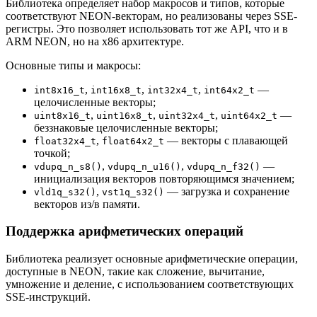
Библиотека определяет набор макросов и типов, которые
соответствуют NEON-векторам, но реализованы через SSE-
регистры. Это позволяет использовать тот же API, что и в
ARM NEON, но на x86 архитектуре.
Основные типы и макросы:
,
,
,
—
int8x16_t
int16x8_t
int32x4_t
int64x2_t
целочисленные векторы;
,
,
,
—
uint8x16_t
uint16x8_t
uint32x4_t
uint64x2_t
беззнаковые целочисленные векторы;
,
— векторы с плавающей
float32x4_t
float64x2_t
точкой;
,
,
—
vdupq_n_s8()
vdupq_n_u16()
vdupq_n_f32()
инициализация векторов повторяющимся значением;
,
— загрузка и сохранение
vld1q_s32()
vst1q_s32()
векторов из/в памяти.
Поддержка арифметических операций
Библиотека реализует основные арифметические операции,
доступные в NEON, такие как сложение, вычитание,
умножение и деление, с использованием соответствующих
SSE-инструкций.