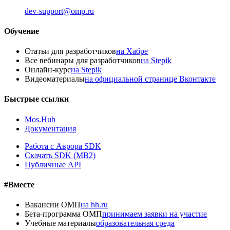
dev-support@omp.ru
Обучение
Статьи для разработчиков
на Хабре
Все вебинары для разработчиков
на Stepik
Онлайн-курс
на Stepik
Видеоматериалы
на официальной странице Вконтакте
Быстрые ссылки
Mos.Hub
Документация
Работа с Аврора SDK
Скачать SDK (MB2)
Публичные API
#Вместе
Вакансии ОМП
на hh.ru
Бета-программа ОМП
принимаем заявки на участие
Учебные материалы
образовательная среда