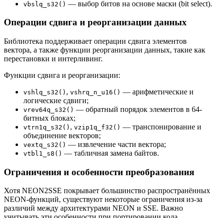
— выбор битов на основе маски (bit select).
vbslq_s32()
Операции сдвига и реорганизации данных
Библиотека поддерживает операции сдвига элементов
вектора, а также функции реорганизации данных, такие как
перестановки и интерливинг.
Функции сдвига и реорганизации:
,
— арифметические и
vshlq_s32()
vshrq_n_u16()
логические сдвиги;
— обратный порядок элементов в 64-
vrev64q_s32()
битных блоках;
,
— транспонирование и
vtrn1q_s32()
vzip1q_f32()
объединение векторов;
— извлечение части вектора;
vextq_s32()
— табличная замена байтов.
vtbl1_s8()
Ограничения и особенности преобразования
Хотя NEON2SSE покрывает большинство распространённых
NEON-функций, существуют некоторые ограничения из-за
различий между архитектурами NEON и SSE. Важно
учитывать эти особенности при портировании кода.