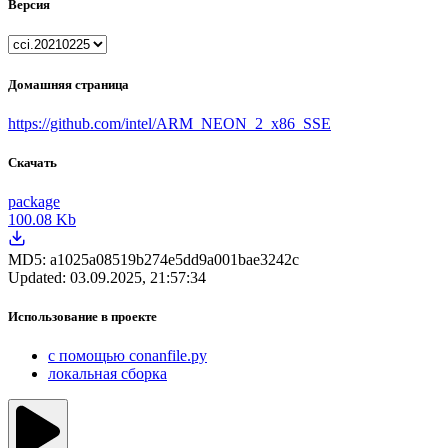
Версия
Домашняя страница
https://github.com/intel/ARM_NEON_2_x86_SSE
Скачать
package
100.08 Kb
MD5:
a1025a08519b274e5dd9a001bae3242c
Updated:
03.09.2025, 21:57:34
Использование в проекте
с помощью conanfile.py
локальная сборка