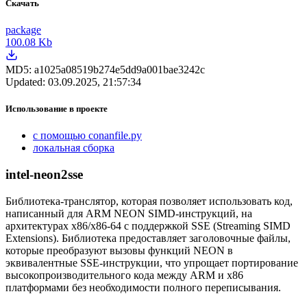
Скачать
package
100.08 Kb
MD5:
a1025a08519b274e5dd9a001bae3242c
Updated:
03.09.2025, 21:57:34
Использование в проекте
с помощью conanfile.py
локальная сборка
intel-neon2sse
Библиотека-транслятор, которая позволяет использовать код,
написанный для ARM NEON SIMD-инструкций, на
архитектурах x86/x86-64 с поддержкой SSE (Streaming SIMD
Extensions). Библиотека предоставляет заголовочные файлы,
которые преобразуют вызовы функций NEON в
эквивалентные SSE-инструкции, что упрощает портирование
высокопроизводительного кода между ARM и x86
платформами без необходимости полного переписывания.