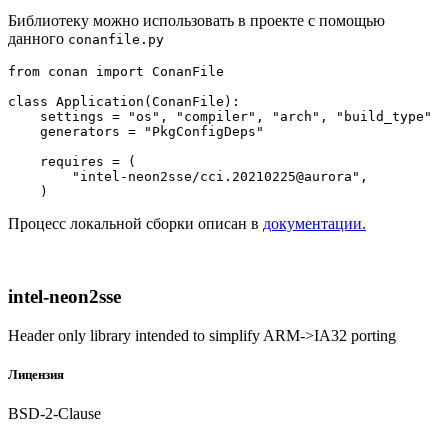
Библиотеку можно использовать в проекте с помощью
данного
conanfile.py
from
 conan 
import
 ConanFile

class
Application
(
ConanFile
):

    settings = 
"os"
, 
"compiler"
, 
"arch"
, 
"build_type"
    generators = 
"PkgConfigDeps"
    requires = (

"intel-neon2sse/cci.20210225@aurora"
,

Процесс локальной сборки описан в
документации.
intel-neon2sse
Header only library intended to simplify ARM->IA32 porting
Лицензия
BSD-2-Clause