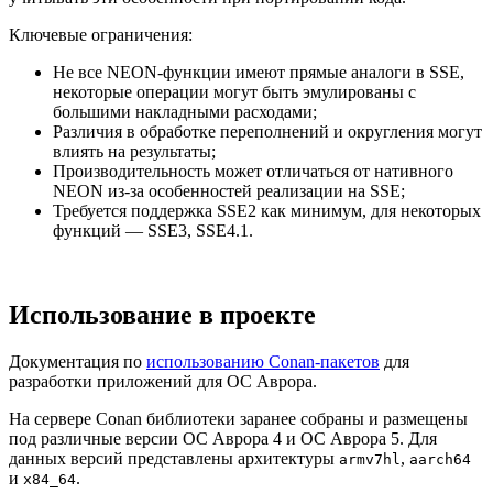
Ключевые ограничения:
Не все NEON-функции имеют прямые аналоги в SSE,
некоторые операции могут быть эмулированы с
большими накладными расходами;
Различия в обработке переполнений и округления могут
влиять на результаты;
Производительность может отличаться от нативного
NEON из-за особенностей реализации на SSE;
Требуется поддержка SSE2 как минимум, для некоторых
функций — SSE3, SSE4.1.
Использование в проекте
Документация по
использованию Conan-пакетов
для
разработки приложений для ОС Аврора.
На сервере Conan библиотеки заранее собраны и размещены
под различные версии ОС Аврора 4 и ОC Аврора 5. Для
данных версий представлены архитектуры
,
armv7hl
aarch64
и
.
x84_64