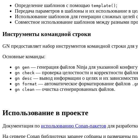
Определение шаблонов с помощью
;
template()
Передача параметров в шаблоны и их использование в це
Использование шаблонов для генерации сложных целей 
Совместное использование шаблонов между разными про
Инструменты командной строки
GN предоставляет набор инструментов командной строки для уп
Основные команды:
— генерация файлов Ninja для указанной конфигу
gn gen
— проверка целостности и корректности файл
gn check
— вывод информации о целях и их зависимостях
gn desc
— автоматическое форматирование файлов
gn format
.g
— очистка сгенерированных файлов.
gn clean
Использование в проекте
Документация по
использованию Conan-пакетов
для разработк
На сервере Conan библиотеки заранее собраны и размещены п