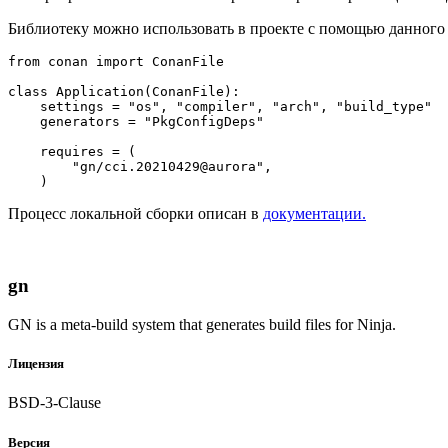
Библиотеку можно использовать в проекте с помощью данног
from
 conan 
import
 ConanFile

class
Application
(
ConanFile
):

    settings = 
"os"
, 
"compiler"
, 
"arch"
, 
"build_type"
    generators = 
"PkgConfigDeps"
    requires = (

"gn/cci.20210429@aurora"
,

Процесс локальной сборки описан в
документации.
gn
GN is a meta-build system that generates build files for Ninja.
Лицензия
BSD-3-Clause
Версия