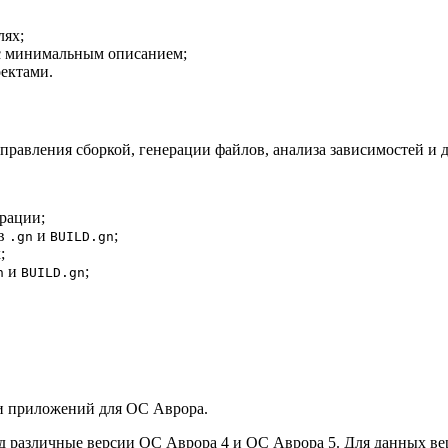
лях;
с минимальным описанием;
ектами.
равления сборкой, генерации файлов, анализа зависимостей и д
рации;
ов
и
;
.gn
BUILD.gn
;
и
;
n
BUILD.gn
и приложений для ОС Аврора.
од различные версии ОС Аврора 4 и ОC Аврора 5. Для данных в