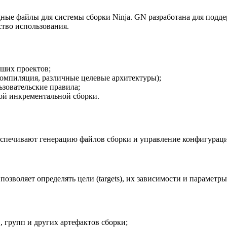
одные файлы для системы сборки Ninja. GN разработана для под
ство использования.
ьших проектов;
омпиляция, различные целевые архитектуры);
ьзовательские правила;
ой инкрементальной сборки.
еспечивают генерацию файлов сборки и управление конфигурац
зволяет определять цели (targets), их зависимости и параметры
, групп и других артефактов сборки;