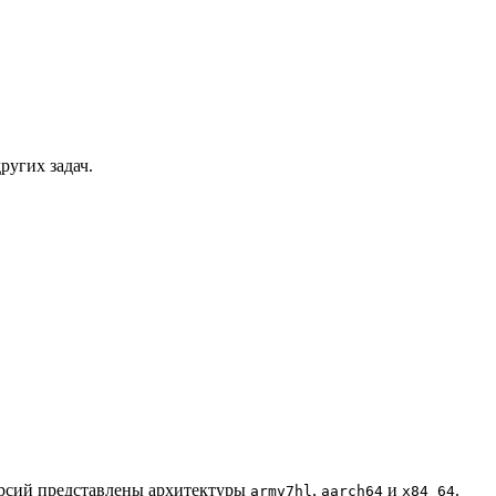
ругих задач.
ерсий представлены архитектуры
,
и
.
armv7hl
aarch64
x84_64