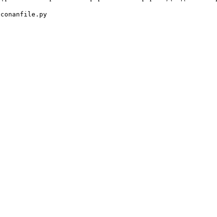
о
conanfile.py