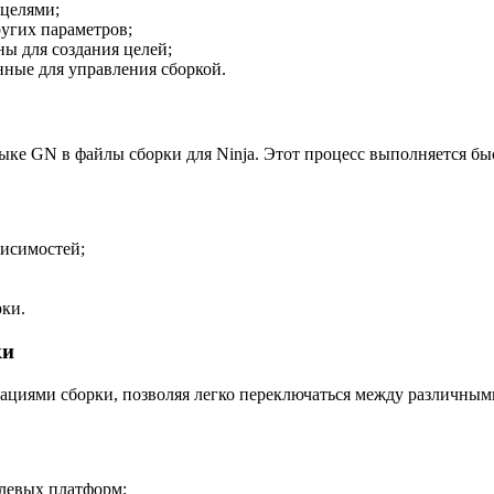
 целями;
ругих параметров;
ы для создания целей;
нные для управления сборкой.
ыке GN в файлы сборки для Ninja. Этот процесс выполняется бы
висимостей;
рки.
ки
циями сборки, позволяя легко переключаться между различными 
левых платформ;