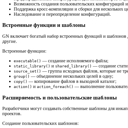
Возможность создания пользовательских конфигураций и
Поддержка кросс-компиляции и сборки для нескольких це
Наследование и переопределение конфигураций.
Встроенные функции и шаблоны
GN включает богатый набор встроенных функций и шаблонов д
другие.
Встроенные функции:
— создание исполняемого файла;
executable()
и
— создание стати
static_library()
shared_library()
— группа исходных файлов, которые не тр
source_set()
— объединение нескольких целей в одну;
group()
— копирование файлов в выходной каталог;
copy()
и
— выполнение пользовател
action()
action_foreach()
Расширяемость и пользовательские шаблоны
Разработчики могут создавать собственные шаблоны для инка
проектов.
Создание пользовательских шаблонов: