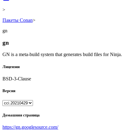
>
Пакеты Conan
>
gn
gn
GN is a meta-build system that generates build files for Ninja.
Лицензия
BSD-3-Clause
Версия
Домашняя страница
https://gn.googlesource.com/