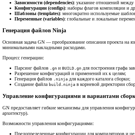
Зависимости (dependencies)
: указание отношений между
Конфигурации (configs)
: наборы флагов компиляции и д
Шаблоны (templates)
: многократно используемые шаблон
Переменные (variables)
: глобальные и локальные переме
Генерация файлов Ninja
Основная задача GN — преобразование описания проекта на яз
минимальными накладными расходами.
Процесс генерации:
Парсинг файлов
и
для построения графа за
.gn
BUILD.gn
Разрешение конфигураций и применений их к целям;
Генерация файлов
для каждого каталога сборки;
.ninja
Создание файла
в корневой директории сбо
build.ninja
Управление конфигурациями и вариантами сбор
GN предоставляет гибкие механизмы для управления конфигура
архитектур).
Возможности управления конфигурациями:
Предопределенные конфигурации для компиляторов и це