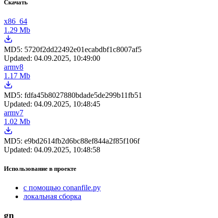
Скачать
x86_64
1.29 Mb
MD5:
5720f2dd22492e01ecabdbf1c8007af5
Updated:
04.09.2025, 10:49:00
armv8
1.17 Mb
MD5:
fdfa45b8027880bdade5de299b11fb51
Updated:
04.09.2025, 10:48:45
armv7
1.02 Mb
MD5:
e9bd2614fb2d6bc88ef844a2f85f106f
Updated:
04.09.2025, 10:48:58
Использование в проекте
с помощью conanfile.py
локальная сборка
gn