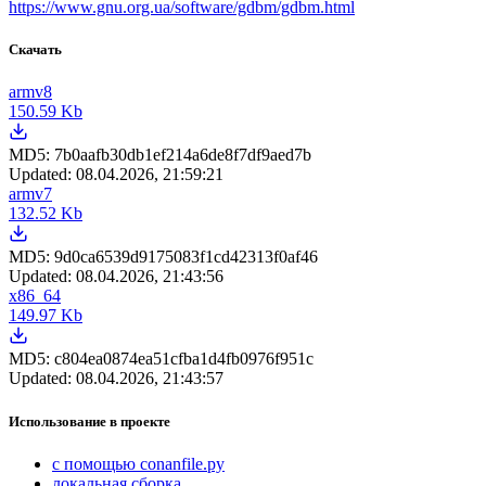
https://www.gnu.org.ua/software/gdbm/gdbm.html
Скачать
armv8
150.59 Kb
MD5:
7b0aafb30db1ef214a6de8f7df9aed7b
Updated:
08.04.2026, 21:59:21
armv7
132.52 Kb
MD5:
9d0ca6539d9175083f1cd42313f0af46
Updated:
08.04.2026, 21:43:56
x86_64
149.97 Kb
MD5:
c804ea0874ea51cfba1d4fb0976f951c
Updated:
08.04.2026, 21:43:57
Использование в проекте
с помощью conanfile.py
локальная сборка