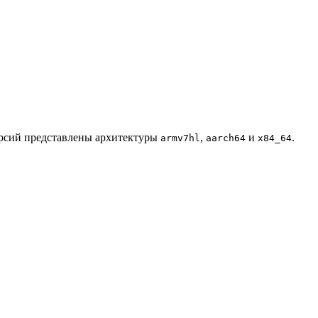
ерсий представлены архитектуры
,
и
.
armv7hl
aarch64
x84_64