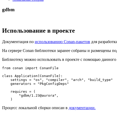
gdbm
Использование в проекте
Документация по
использованию Conan-пакетов
для разработк
На сервере Conan библиотеки заранее собраны и размещены п
Библиотеку можно использовать в проекте с помощью данног
from
 conan 
import
 ConanFile

class
Application
(
ConanFile
):

    settings = 
"os"
, 
"compiler"
, 
"arch"
, 
"build_type"
    generators = 
"PkgConfigDeps"
    requires = (

"gdbm/1.23@aurora"
,

Процесс локальной сборки описан в
документации.