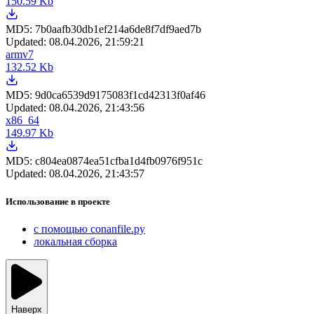
150.59 Kb
MD5:
7b0aafb30db1ef214a6de8f7df9aed7b
Updated:
08.04.2026, 21:59:21
armv7
132.52 Kb
MD5:
9d0ca6539d9175083f1cd42313f0af46
Updated:
08.04.2026, 21:43:56
x86_64
149.97 Kb
MD5:
c804ea0874ea51cfba1d4fb0976f951c
Updated:
08.04.2026, 21:43:57
Использование в проекте
с помощью conanfile.py
локальная сборка
Наверх