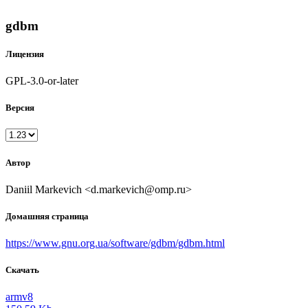
gdbm
Лицензия
GPL-3.0-or-later
Версия
Автор
Daniil Markevich <d.markevich@omp.ru>
Домашняя страница
https://www.gnu.org.ua/software/gdbm/gdbm.html
Скачать
armv8