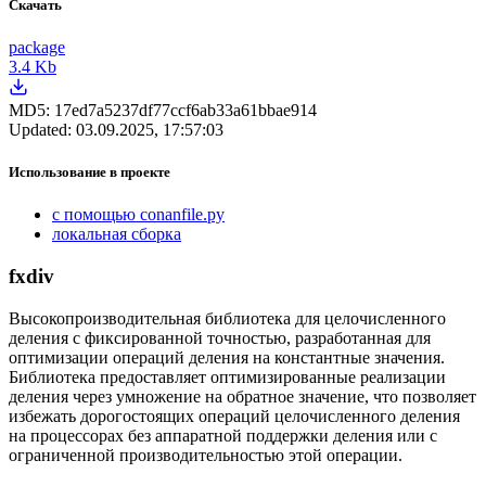
Скачать
package
3.4 Kb
MD5:
17ed7a5237df77ccf6ab33a61bbae914
Updated:
03.09.2025, 17:57:03
Использование в проекте
с помощью conanfile.py
локальная сборка
fxdiv
Высокопроизводительная библиотека для целочисленного
деления с фиксированной точностью, разработанная для
оптимизации операций деления на константные значения.
Библиотека предоставляет оптимизированные реализации
деления через умножение на обратное значение, что позволяет
избежать дорогостоящих операций целочисленного деления
на процессорах без аппаратной поддержки деления или с
ограниченной производительностью этой операции.