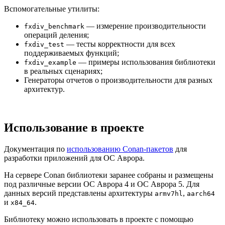
Вспомогательные утилиты:
— измерение производительности
fxdiv_benchmark
операций деления;
— тесты корректности для всех
fxdiv_test
поддерживаемых функций;
— примеры использования библиотеки
fxdiv_example
в реальных сценариях;
Генераторы отчетов о производительности для разных
архитектур.
Использование в проекте
Документация по
использованию Conan-пакетов
для
разработки приложений для ОС Аврора.
На сервере Conan библиотеки заранее собраны и размещены
под различные версии ОС Аврора 4 и ОC Аврора 5. Для
данных версий представлены архитектуры
,
armv7hl
aarch64
и
.
x84_64
Библиотеку можно использовать в проекте с помощью