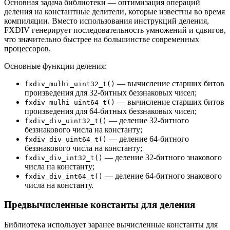
Основная задача библиотеки — оптимизация операций
деления на константные делители, которые известны во время
компиляции. Вместо использования инструкций деления,
FXDIV генерирует последовательность умножений и сдвигов,
что значительно быстрее на большинстве современных
процессоров.
Основные функции деления:
— вычисление старших битов
fxdiv_mulhi_uint32_t()
произведения для 32-битных беззнаковых чисел;
— вычисление старших битов
fxdiv_mulhi_uint64_t()
произведения для 64-битных беззнаковых чисел;
— деление 32-битного
fxdiv_div_uint32_t()
беззнакового числа на константу;
— деление 64-битного
fxdiv_div_uint64_t()
беззнакового числа на константу;
— деление 32-битного знакового
fxdiv_div_int32_t()
числа на константу;
— деление 64-битного знакового
fxdiv_div_int64_t()
числа на константу.
Предвычисленные константы для деления
Библиотека использует заранее вычисленные константы для