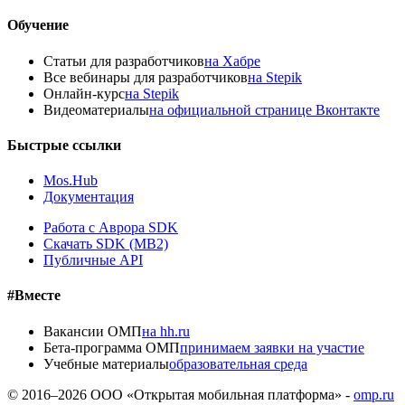
Обучение
Статьи для разработчиков
на Хабре
Все вебинары для разработчиков
на Stepik
Онлайн-курс
на Stepik
Видеоматериалы
на официальной странице Вконтакте
Быстрые ссылки
Mos.Hub
Документация
Работа с Аврора SDK
Скачать SDK (MB2)
Публичные API
#Вместе
Вакансии ОМП
на hh.ru
Бета-программа ОМП
принимаем заявки на участие
Учебные материалы
образовательная среда
© 2016–
2026
ООО «Открытая мобильная платформа» -
omp.ru