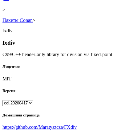
>
Пакеты Conan
>
fxdiv
fxdiv
C99/C++ header-only library for division via fixed-point
Лицензия
MIT
Версия
Домашняя страница
https://github.com/Maratyszcza/FXdiv