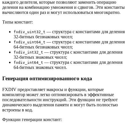
каждого делителя, которые позволяют заменить операцию
деления на комбинацию умножения и сдвигов. Эти константы
вычисляются один раз и могут использоваться многократно.
Типы констант:
— структура с константами для деления
fxdiv_uint32_t
32-битных беззнаковых чисел;
— структура с константами для деления
fxdiv_uint64_t
64-битных беззнаковых чисел;
— структура с константами для деления
fxdiv_int32_t
32-битных знаковых чисел;
— структура с константами для деления
fxdiv_int64_t
64-битных знаковых чисел.
Генерация оптимизированного кода
FXDIV предоставляет макросы и функции, которые
компилятор может легко оптимизировать в эффективные
последовательности инструкций. Эти функции не требуют
динамического выделения памяти и могут быть полностью
встроены в код.
Функции генерации констант: