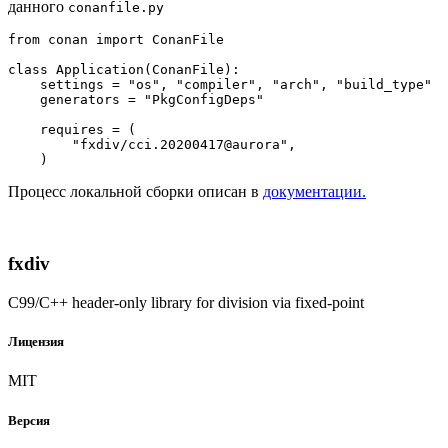
данного
conanfile.py
from
 conan 
import
 ConanFile

class
Application
(
ConanFile
):

    settings = 
"os"
, 
"compiler"
, 
"arch"
, 
"build_type"
    generators = 
"PkgConfigDeps"
    requires = (

"fxdiv/cci.20200417@aurora"
,

Процесс локальной сборки описан в
документации.
fxdiv
C99/C++ header-only library for division via fixed-point
Лицензия
MIT
Версия