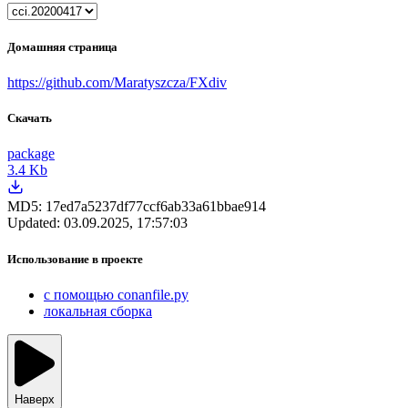
Домашняя страница
https://github.com/Maratyszcza/FXdiv
Скачать
package
3.4 Kb
MD5:
17ed7a5237df77ccf6ab33a61bbae914
Updated:
03.09.2025, 17:57:03
Использование в проекте
с помощью conanfile.py
локальная сборка
Наверх