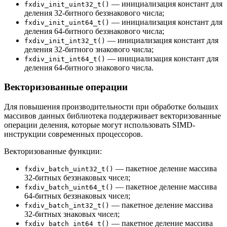
— инициализация констант для
fxdiv_init_uint32_t()
деления 32-битного беззнакового числа;
— инициализация констант для
fxdiv_init_uint64_t()
деления 64-битного беззнакового числа;
— инициализация констант для
fxdiv_init_int32_t()
деления 32-битного знакового числа;
— инициализация констант для
fxdiv_init_int64_t()
деления 64-битного знакового числа.
Векторизованные операции
Для повышения производительности при обработке больших
массивов данных библиотека поддерживает векторизованные
операции деления, которые могут использовать SIMD-
инструкции современных процессоров.
Векторизованные функции:
— пакетное деление массива
fxdiv_batch_uint32_t()
32-битных беззнаковых чисел;
— пакетное деление массива
fxdiv_batch_uint64_t()
64-битных беззнаковых чисел;
— пакетное деление массива
fxdiv_batch_int32_t()
32-битных знаковых чисел;
— пакетное деление массива
fxdiv_batch_int64_t()