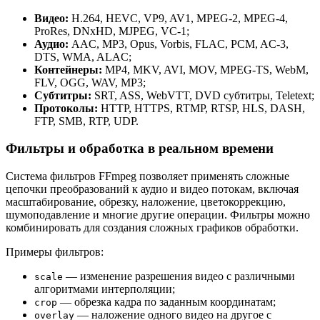
Видео:
H.264, HEVC, VP9, AV1, MPEG-2, MPEG-4,
ProRes, DNxHD, MJPEG, VC-1;
Аудио:
AAC, MP3, Opus, Vorbis, FLAC, PCM, AC-3,
DTS, WMA, ALAC;
Контейнеры:
MP4, MKV, AVI, MOV, MPEG-TS, WebM,
FLV, OGG, WAV, MP3;
Субтитры:
SRT, ASS, WebVTT, DVD субтитры, Teletext;
Протоколы:
HTTP, HTTPS, RTMP, RTSP, HLS, DASH,
FTP, SMB, RTP, UDP.
Фильтры и обработка в реальном времени
Система фильтров FFmpeg позволяет применять сложные
цепочки преобразований к аудио и видео потокам, включая
масштабирование, обрезку, наложение, цветокоррекцию,
шумоподавление и многие другие операции. Фильтры можно
комбинировать для создания сложных графиков обработки.
Примеры фильтров:
— изменение разрешения видео с различными
scale
алгоритмами интерполяции;
— обрезка кадра по заданным координатам;
crop
— наложение одного видео на другое с
overlay