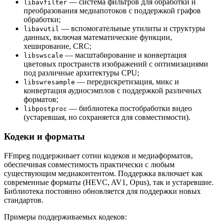
— система фильтров для обработки и
libavfilter
преобразования медиапотоков с поддержкой графов
обработки;
— вспомогательные утилиты и структуры
libavutil
данных, включая математические функции,
хеширование, CRC;
— масштабирование и конвертация
libswscale
цветовых пространств изображений с оптимизациями
под различные архитектуры CPU;
— передискретизация, микс и
libswresample
конвертация аудиосэмплов с поддержкой различных
форматов;
— библиотека постобработки видео
libpostproc
(устаревшая, но сохраняется для совместимости).
Кодеки и форматы
FFmpeg поддерживает сотни кодеков и медиаформатов,
обеспечивая совместимость практически с любым
существующим медиаконтентом. Поддержка включает как
современные форматы (HEVC, AV1, Opus), так и устаревшие.
Библиотека постоянно обновляется для поддержки новых
стандартов.
Примеры поддерживаемых кодеков: