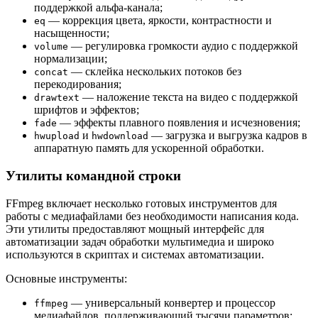
поддержкой альфа-канала;
— коррекция цвета, яркости, контрастности и
eq
насыщенности;
— регулировка громкости аудио с поддержкой
volume
нормализации;
— склейка нескольких потоков без
concat
перекодирования;
— наложение текста на видео с поддержкой
drawtext
шрифтов и эффектов;
— эффекты плавного появления и исчезновения;
fade
и
— загрузка и выгрузка кадров в
hwupload
hwdownload
аппаратную память для ускоренной обработки.
Утилиты командной строки
FFmpeg включает несколько готовых инструментов для
работы с медиафайлами без необходимости написания кода.
Эти утилиты предоставляют мощный интерфейс для
автоматизации задач обработки мультимедиа и широко
используются в скриптах и системах автоматизации.
Основные инструменты:
— универсальный конвертер и процессор
ffmpeg
медиафайлов, поддерживающий тысячи параметров;