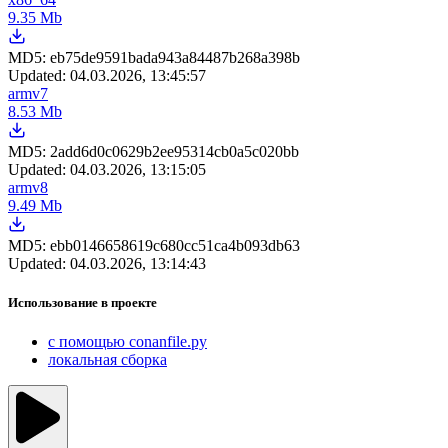
9.35 Mb
MD5:
eb75de9591bada943a84487b268a398b
Updated:
04.03.2026, 13:45:57
armv7
8.53 Mb
MD5:
2add6d0c0629b2ee95314cb0a5c020bb
Updated:
04.03.2026, 13:15:05
armv8
9.49 Mb
MD5:
ebb0146658619c680cc51ca4b093db63
Updated:
04.03.2026, 13:14:43
Использование в проекте
с помощью conanfile.py
локальная сборка