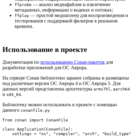
— анализ медиафайлов и извлечение
ffprobe
метаданных, информации о кодеках и потоках;
— простой медиаплеер для воспроизведения и
ffplay
тестирования с поддержкой фильтров в реальном
времени.
Использование в проекте
Документация по
использованию Conan-пакетов
для
разработки приложений для ОС Аврора.
На сервере Conan библиотеки заранее собраны и размещены
под различные версии ОС Аврора 4 и ОC Аврора 5. Для
данных версий представлены архитектуры
,
armv7hl
aarch64
и
.
x84_64
Библиотеку можно использовать в проекте с помощью
данного
conanfile.py
from
 conan 
import
 ConanFile

class
Application
(
ConanFile
):

    settings = 
"os"
, 
"compiler"
, 
"arch"
, 
"build_type"