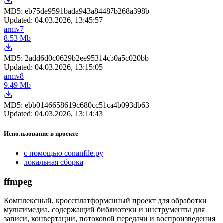
MD5:
eb75de9591bada943a84487b268a398b
Updated:
04.03.2026, 13:45:57
armv7
8.53 Mb
MD5:
2add6d0c0629b2ee95314cb0a5c020bb
Updated:
04.03.2026, 13:15:05
armv8
9.49 Mb
MD5:
ebb0146658619c680cc51ca4b093db63
Updated:
04.03.2026, 13:14:43
Использование в проекте
с помощью conanfile.py
локальная сборка
ffmpeg
Комплексный, кроссплатформенный проект для обработки
мультимедиа, содержащий библиотеки и инструменты для
записи, конвертации, потоковой передачи и воспроизведения