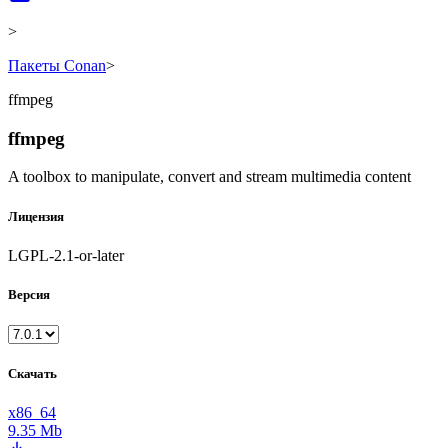
>
Пакеты Conan
>
ffmpeg
ffmpeg
A toolbox to manipulate, convert and stream multimedia content
Лицензия
LGPL-2.1-or-later
Версия
Скачать
x86_64
9.35 Mb