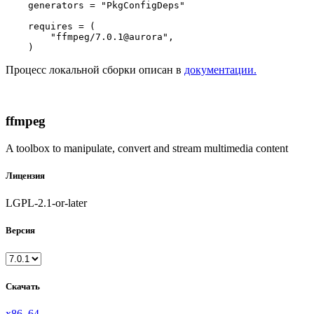
    generators = 
"PkgConfigDeps"
    requires = (

"ffmpeg/7.0.1@aurora"
,

Процесс локальной сборки описан в
документации.
ffmpeg
A toolbox to manipulate, convert and stream multimedia content
Лицензия
LGPL-2.1-or-later
Версия
Скачать
x86_64