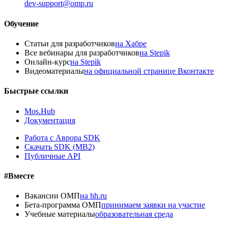
dev-support@omp.ru
Обучение
Статьи для разработчиков
на Хабре
Все вебинары для разработчиков
на Stepik
Онлайн-курс
на Stepik
Видеоматериалы
на официальной странице Вконтакте
Быстрые ссылки
Mos.Hub
Документация
Работа с Аврора SDK
Скачать SDK (MB2)
Публичные API
#Вместе
Вакансии ОМП
на hh.ru
Бета-программа ОМП
принимаем заявки на участие
Учебные материалы
образовательная среда