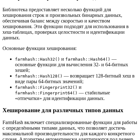
Библиотека предоставляет несколько функций для
хеширования строк и произвольных бинарных данных,
обеспечивая баланс между скоростью и качеством
хеширования. Эти функции подходят для использования в
хеш-таблицах, проверках целостности и идентификации
данных.
Основные функции хеширования:
и
—
farmhash::Hash32()
farmhash::Hash64()
основные функции для вычисления 32- и 64-битных
хешей;
— возвращает 128-битный хеш в
farmhash::Hash128()
виде пары 64-битных значений;
и
farmhash::Fingerprint32()
— стабильные
farmhash::Fingerprint64()
«отпечатки» для идентификации данных.
Хеширование для различных типов данных
FarmHash включает специализированные функции для работы
с определёнными типами данных, что позволяет достичь
максимальной производительности для каждого конкретного
случая. Алгоритмы автоматически адаптируются под размер