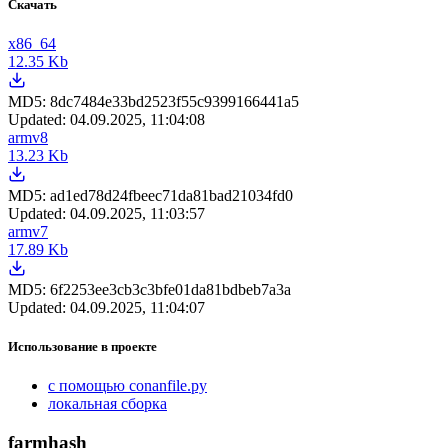
Скачать
x86_64
12.35 Kb
MD5:
8dc7484e33bd2523f55c9399166441a5
Updated:
04.09.2025, 11:04:08
armv8
13.23 Kb
MD5:
ad1ed78d24fbeec71da81bad21034fd0
Updated:
04.09.2025, 11:03:57
armv7
17.89 Kb
MD5:
6f2253ee3cb3c3bfe01da81bdbeb7a3a
Updated:
04.09.2025, 11:04:07
Использование в проекте
с помощью conanfile.py
локальная сборка
farmhash