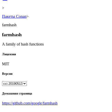
>
Пакеты Conan
>
farmhash
farmhash
A family of hash functions
Лицензия
MIT
Версия
Домашняя страница
https://github.com/google/farmhash