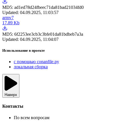
MD5:
ad1ed78d24fbeec71da81bad21034fd0
Updated:
04.09.2025, 11:03:57
armv7
17.89 Kb
MD5:
6f2253ee3cb3c3bfe01da81bdbeb7a3a
Updated:
04.09.2025, 11:04:07
Использование в проекте
с помощью conanfile.py
локальная сборка
Наверх
Контакты
По всем вопросам