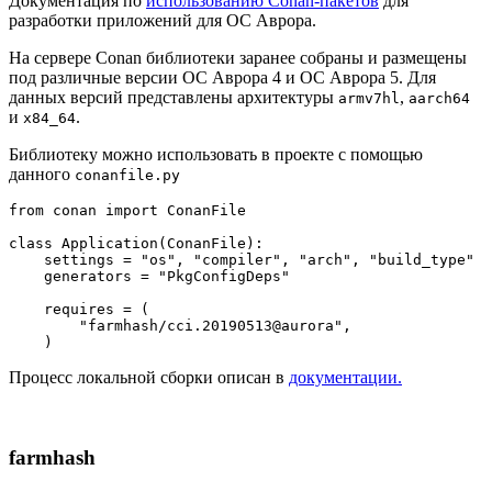
Документация по
использованию Conan-пакетов
для
разработки приложений для ОС Аврора.
На сервере Conan библиотеки заранее собраны и размещены
под различные версии ОС Аврора 4 и ОC Аврора 5. Для
данных версий представлены архитектуры
,
armv7hl
aarch64
и
.
x84_64
Библиотеку можно использовать в проекте с помощью
данного
conanfile.py
from
 conan 
import
 ConanFile

class
Application
(
ConanFile
):

    settings = 
"os"
, 
"compiler"
, 
"arch"
, 
"build_type"
    generators = 
"PkgConfigDeps"
    requires = (

"farmhash/cci.20190513@aurora"
,

Процесс локальной сборки описан в
документации.
farmhash