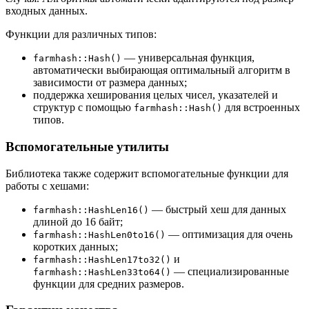
входных данных.
Функции для различных типов:
— универсальная функция,
farmhash::Hash()
автоматически выбирающая оптимальный алгоритм в
зависимости от размера данных;
поддержка хеширования целых чисел, указателей и
структур с помощью
для встроенных
farmhash::Hash()
типов.
Вспомогательные утилиты
Библиотека также содержит вспомогательные функции для
работы с хешами:
— быстрый хеш для данных
farmhash::HashLen16()
длиной до 16 байт;
— оптимизация для очень
farmhash::HashLen0to16()
коротких данных;
и
farmhash::HashLen17to32()
— специализированные
farmhash::HashLen33to64()
функции для средних размеров.