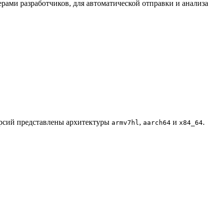
ерами разработчиков, для автоматической отправки и анализа
ерсий представлены архитектуры
,
и
.
armv7hl
aarch64
x84_64