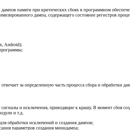
х дампов памяти при критических сбоях в программном обеспеч
имизированного дампа, содержащего состояние регистров проце
, Android);
программы;
 отвечает за определенную часть процесса сбора и обработки д
т сигналы и исключения, приводящие к крашу. В момент сбоя с
одули и т.д.
для обработки исключений и создания дампов;
сания параметров создания минидампа;