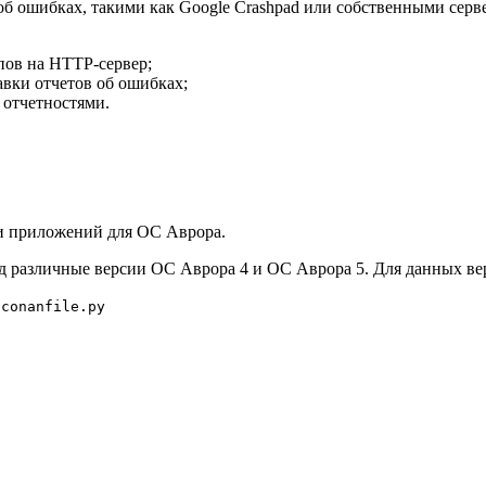
об ошибках, такими как Google Crashpad или собственными серв
пов на HTTP-сервер;
вки отчетов об ошибках;
 отчетностями.
и приложений для ОС Аврора.
од различные версии ОС Аврора 4 и ОC Аврора 5. Для данных в
о
conanfile.py