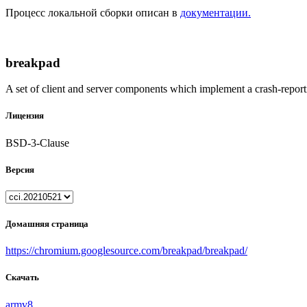
Процесс локальной сборки описан в
документации.
breakpad
A set of client and server components which implement a crash-repor
Лицензия
BSD-3-Clause
Версия
Домашняя страница
https://chromium.googlesource.com/breakpad/breakpad/
Скачать
armv8