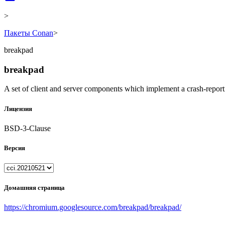
>
Пакеты Conan
>
breakpad
breakpad
A set of client and server components which implement a crash-repor
Лицензия
BSD-3-Clause
Версия
Домашняя страница
https://chromium.googlesource.com/breakpad/breakpad/