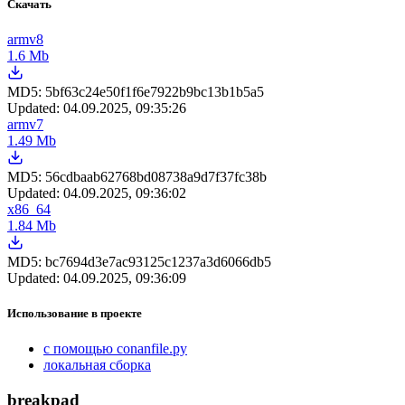
Скачать
armv8
1.6 Mb
MD5:
5bf63c24e50f1f6e7922b9bc13b1b5a5
Updated:
04.09.2025, 09:35:26
armv7
1.49 Mb
MD5:
56cdbaab62768bd08738a9d7f37fc38b
Updated:
04.09.2025, 09:36:02
x86_64
1.84 Mb
MD5:
bc7694d3e7ac93125c1237a3d6066db5
Updated:
04.09.2025, 09:36:09
Использование в проекте
с помощью conanfile.py
локальная сборка
breakpad