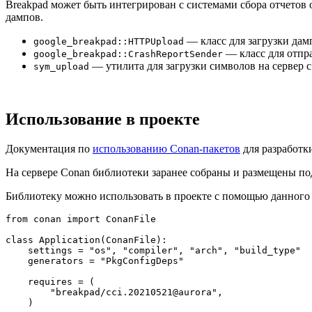
Breakpad может быть интегрирован с системами сбора отчетов 
дампов.
— класс для загрузки дам
google_breakpad::HTTPUpload
— класс для отпра
google_breakpad::CrashReportSender
— утилита для загрузки символов на сервер с
sym_upload
Использование в проекте
Документация по
использованию Conan-пакетов
для разработк
На сервере Conan библиотеки заранее собраны и размещены п
Библиотеку можно использовать в проекте с помощью данног
from
 conan 
import
 ConanFile

class
Application
(
ConanFile
):

    settings = 
"os"
, 
"compiler"
, 
"arch"
, 
"build_type"
    generators = 
"PkgConfigDeps"
    requires = (

"breakpad/cci.20210521@aurora"
,
