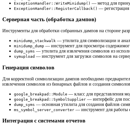
— метод для прину
ExceptionHandler::WriteMinidump()
— регистрация 
ExceptionHandler::RegisterCallback()
Серверная часть (обработка дампов)
Инструменты для обработки собранных дампов на стороне разр
— утилита для символизации и анал
minidump_stackwalk
— инструмент для просмотра содержимог
minidump_dump
— утилита для извлечения символов из испол
dump_syms
— инструмент для загрузки символов на серве
symupload
Генерация символов
Для корректной символизации дампов необходимо предварител
извлечения символов из бинарных файлов и создания символов
— класс для представления мо
google_breakpad::Module
— интерфейс для пос
google_breakpad::SymbolSupplier
— основная утилита для создания файлов симв
dump_syms
— инструмент для работы с 
ms_symbol_server_converter
Интеграция с системами отчетов