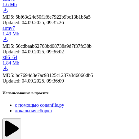
1.6 Mb
MD5:
5bf63c24e50f1f6e7922b9bc13b1b5a5
Updated:
04.09.2025, 09:35:26
armv7
1.49 Mb
MD5:
56cdbaab62768bd08738a9d7f37fc38b
Updated:
04.09.2025, 09:36:02
x86_64
1.84 Mb
MD5:
bc7694d3e7ac93125c1237a3d6066db5
Updated:
04.09.2025, 09:36:09
Использование в проекте
с помощью conanfile.py
локальная сборка