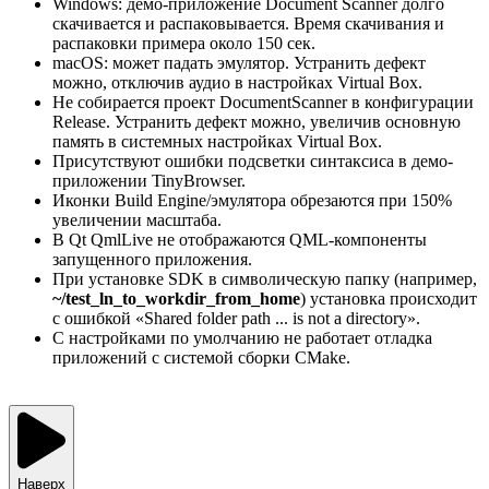
Windows: демо-приложение Document Scanner долго
скачивается и распаковывается. Время скачивания и
распаковки примера около 150 сек.
macOS: может падать эмулятор. Устранить дефект
можно, отключив аудио в настройках Virtual Box.
Не собирается проект DocumentScanner в конфигурации
Release. Устранить дефект можно, увеличив основную
память в системных настройках Virtual Box.
Присутствуют ошибки подсветки синтаксиса в демо-
приложении TinyBrowser.
Иконки Build Engine/эмулятора обрезаются при 150%
увеличении масштаба.
В Qt QmlLive не отображаются QML-компоненты
запущенного приложения.
При установке SDK в символическую папку (например,
~/test_ln_to_workdir_from_home
) установка происходит
с ошибкой «Shared folder path ... is not a directory».
С настройками по умолчанию не работает отладка
приложений с системой сборки CMake.
Наверх