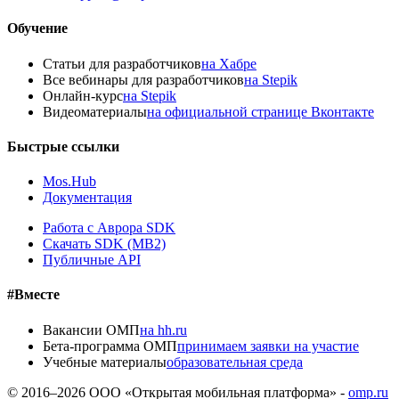
Обучение
Статьи для разработчиков
на Хабре
Все вебинары для разработчиков
на Stepik
Онлайн-курс
на Stepik
Видеоматериалы
на официальной странице Вконтакте
Быстрые ссылки
Mos.Hub
Документация
Работа с Аврора SDK
Скачать SDK (MB2)
Публичные API
#Вместе
Вакансии ОМП
на hh.ru
Бета-программа ОМП
принимаем заявки на участие
Учебные материалы
образовательная среда
© 2016–
2026
ООО «Открытая мобильная платформа» -
omp.ru