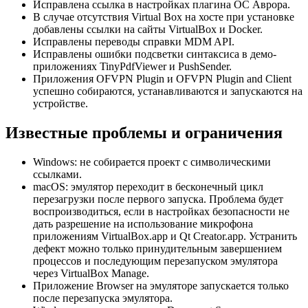
Исправлена ссылка в настройках плагина ОС Аврора.
В случае отсутствия Virtual Box на хосте при установке
добавлены ссылки на сайты VirtualBox и Docker.
Исправлены переводы справки MDM API.
Исправлены ошибки подсветки синтаксиса в демо-
приложениях TinyPdfViewer и PushSender.
Приложения OFVPN Plugin и OFVPN Plugin and Client
успешно собираются, устанавливаются и запускаются на
устройстве.
Известные проблемы и ограничения
Windows: не собирается проект с символическими
ссылками.
macOS: эмулятор переходит в бесконечный цикл
перезагрузки после первого запуска. Проблема будет
воспроизводиться, если в настройках безопасности не
дать разрешение на использование микрофона
приложениям VirtualBox.app и Qt Creator.app. Устранить
дефект можно только принудительным завершением
процессов и последующим перезапуском эмулятора
через VirtualBox Manage.
Приложение Browser на эмуляторе запускается только
после перезапуска эмулятора.