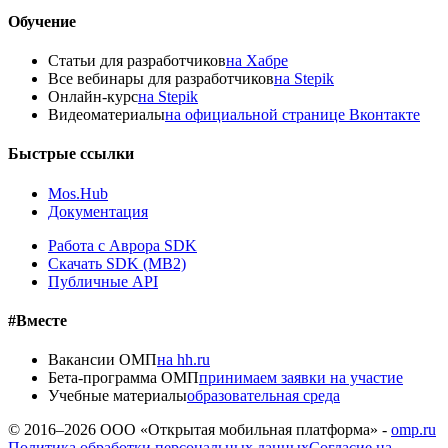
Обучение
Статьи для разработчиков
на Хабре
Все вебинары для разработчиков
на Stepik
Онлайн-курс
на Stepik
Видеоматериалы
на официальной странице Вконтакте
Быстрые ссылки
Mos.Hub
Документация
Работа с Аврора SDK
Скачать SDK (MB2)
Публичные API
#Вместе
Вакансии ОМП
на hh.ru
Бета-программа ОМП
принимаем заявки на участие
Учебные материалы
образовательная среда
© 2016–
2026
ООО «Открытая мобильная платформа» -
omp.ru
Политика обработки персональных данных
Согласие на