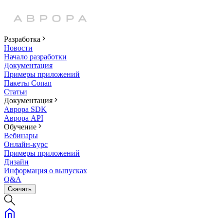
Разработка
Новости
Начало разработки
Документация
Примеры приложений
Пакеты Conan
Статьи
Документация
Аврора SDK
Аврора API
Обучение
Вебинары
Онлайн-курс
Примеры приложений
Дизайн
Информация о выпусках
Q&A
Скачать