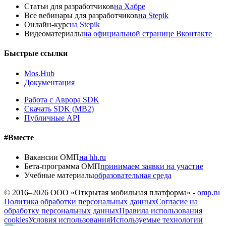
Статьи для разработчиков
на Хабре
Все вебинары для разработчиков
на Stepik
Онлайн-курс
на Stepik
Видеоматериалы
на официальной странице Вконтакте
Быстрые ссылки
Mos.Hub
Документация
Работа с Аврора SDK
Скачать SDK (MB2)
Публичные API
#Вместе
Вакансии ОМП
на hh.ru
Бета-программа ОМП
принимаем заявки на участие
Учебные материалы
образовательная среда
© 2016–
2026
ООО «Открытая мобильная платформа» -
omp.ru
Политика обработки персональных данных
Согласие на
обработку персональных данных
Правила использования
cookies
Условия использования
Используемые технологии