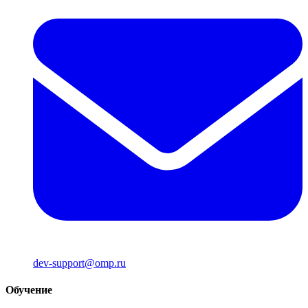
dev-support@omp.ru
Обучение