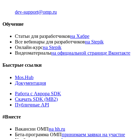
dev-support@omp.ru
Обучение
Статьи для разработчиков
на Хабре
Все вебинары для разработчиков
на Stepik
Онлайн-курс
на Stepik
Видеоматериалы
на официальной странице Вконтакте
Быстрые ссылки
Mos.Hub
Документация
Работа с Аврора SDK
Скачать SDK (MB2)
Публичные API
#Вместе
Вакансии ОМП
на hh.ru
Бета-программа ОМП
принимаем заявки на участие