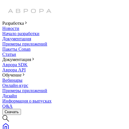
Разработка
Новости
Начало разработки
Документация
Примеры приложений
Пакеты Conan
Статьи
Документация
Аврора SDK
Аврора API
Обучение
Вебинары
Онлайн-курс
Примеры приложений
Дизайн
Информация о выпусках
Q&A
Скачать