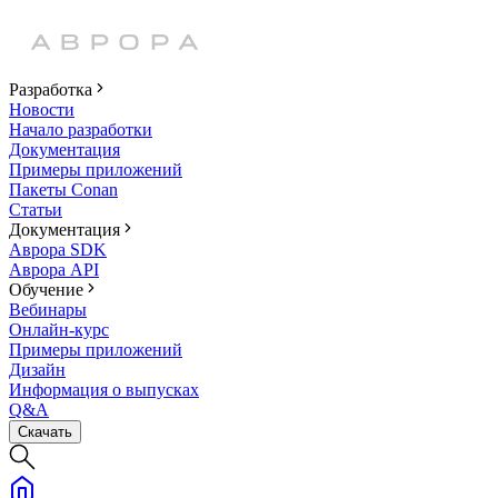
Разработка
Новости
Начало разработки
Документация
Примеры приложений
Пакеты Conan
Статьи
Документация
Аврора SDK
Аврора API
Обучение
Вебинары
Онлайн-курс
Примеры приложений
Дизайн
Информация о выпусках
Q&A
Скачать