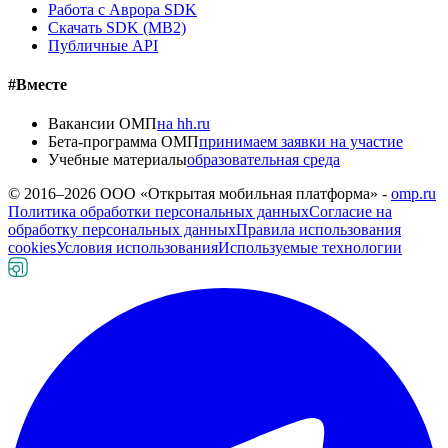
Работа с Аврора SDK
Скачать SDK (MB2)
Публичные API
#Вместе
Вакансии ОМП
на hh.ru
Бета-программа ОМП
принимаем заявки на участие
Учебные материалы
образовательная среда
© 2016–
2026
ООО «Открытая мобильная платформа» -
omp.ru
Политика обработки персональных данных
Согласие на
обработку персональных данных
Правила использования
cookies
Условия использования
Используемые технологии