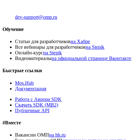
dev-support@omp.ru
Обучение
Статьи для разработчиков
на Хабре
Все вебинары для разработчиков
на Stepik
Онлайн-курс
на Stepik
Видеоматериалы
на официальной странице Вконтакте
Быстрые ссылки
Mos.Hub
Документация
Работа с Аврора SDK
Скачать SDK (MB2)
Публичные API
#Вместе
Вакансии ОМП
на hh.ru