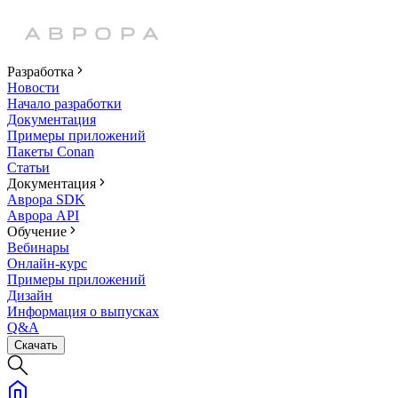
Разработка
Новости
Начало разработки
Документация
Примеры приложений
Пакеты Conan
Статьи
Документация
Аврора SDK
Аврора API
Обучение
Вебинары
Онлайн-курс
Примеры приложений
Дизайн
Информация о выпусках
Q&A
Скачать