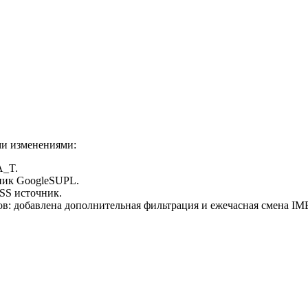
ми изменениями:
A_T.
ник GoogleSUPL.
SS источник.
: добавлена дополнительная фильтрация и ежечасная смена IMEI