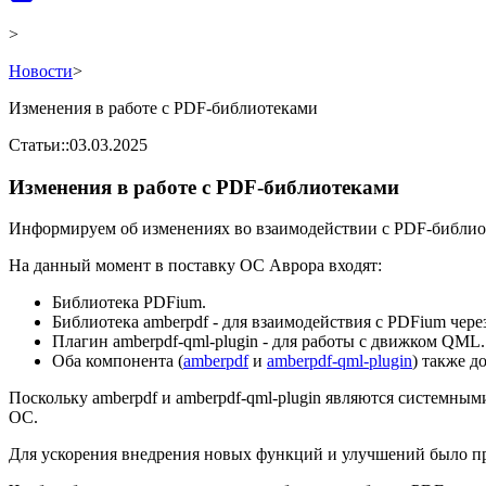
>
Новости
>
Изменения в работе с PDF-библиотеками
Статьи
::
03.03.2025
Изменения в работе с PDF-библиотеками
Информируем об изменениях во взаимодействии с PDF-библио
На данный момент в поставку ОС Аврора входят:
Библиотека PDFium.
Библиотека amberpdf - для взаимодействия с PDFium через
Плагин amberpdf-qml-plugin - для работы с движком QML.
Оба компонента (
amberpdf
и
amberpdf-qml-plugin
) также д
Поскольку amberpdf и amberpdf-qml-plugin являются системным
ОС.
Для ускорения внедрения новых функций и улучшений было пр