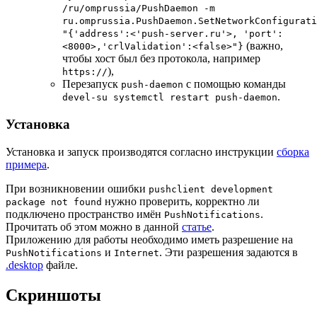
/ru/omprussia/PushDaemon -m
ru.omprussia.PushDaemon.SetNetworkConfigurati
"{'address':<'push-server.ru'>, 'port':
(важно,
<8000>,'crlValidation':<false>"}
чтобы хост был без протокола, например
),
https://
Перезапуск
с помощью команды
push-daemon
.
devel-su systemctl restart push-daemon
Установка
Установка и запуск производятся согласно инструкции
сборка
примера
.
При возникновении ошибки
pushclient development
нужно проверить, корректно ли
package not found
подключено пространство имён
.
PushNotifications
Прочитать об этом можно в данной
статье
.
Приложению для работы необходимо иметь разрешение на
и
. Эти разрешения задаются в
PushNotifications
Internet
.desktop
файле.
Скриншоты