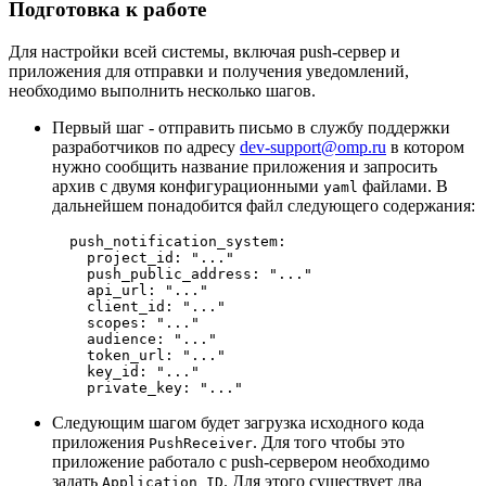
Подготовка к работе
Для настройки всей системы, включая push-сервер и
приложения для отправки и получения уведомлений,
необходимо выполнить несколько шагов.
Первый шаг - отправить письмо в службу поддержки
разработчиков по адресу
dev-support@omp.ru
в котором
нужно сообщить название приложения и запросить
архив с двумя конфигурационными
файлами. В
yaml
дальнейшем понадобится файл следующего содержания:
  push_notification_system:

    project_id: "..."

    push_public_address: "..."

    api_url: "..."

    client_id: "..."

    scopes: "..."

    audience: "..."

    token_url: "..."

    key_id: "..."

Следующим шагом будет загрузка исходного кода
приложения
. Для того чтобы это
PushReceiver
приложение работало с push-сервером необходимо
задать
. Для этого существует два
Application ID