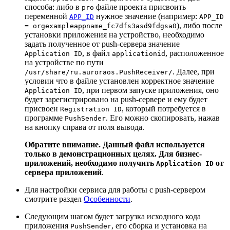
способа: либо в
файле проекта присвоить
pro
переменной
нужное значение (например:
APP_ID
APP_ID
), либо после
= orgexampleappname_fc7dfs3asd9fdgsa0
установки приложения на устройство, необходимо
задать полученное от push-сервера значение
, в файл
, расположенное
Application ID
applicationid
на устройстве по пути
. Далее, при
/usr/share/ru.auroraos.PushReceiver/
условии что в файле установлен корректное значение
, при первом запуске приложения, оно
Application ID
будет зарегистрировано на push-сервере и ему будет
присвоен
, который потребуется в
Registration ID
программе
. Его можно скопировать, нажав
PushSender
на кнопку справа от поля вывода.
Обратите внимание. Данный файл используется
только в демонстрационных целях. Для бизнес-
приложений, необходимо получить
от
Application ID
сервера приложений
.
Для настройки сервиса для работы с push-сервером
смотрите раздел
Особенности
.
Следующим шагом будет загрузка исходного кода
приложения
, его сборка и установка на
PushSender