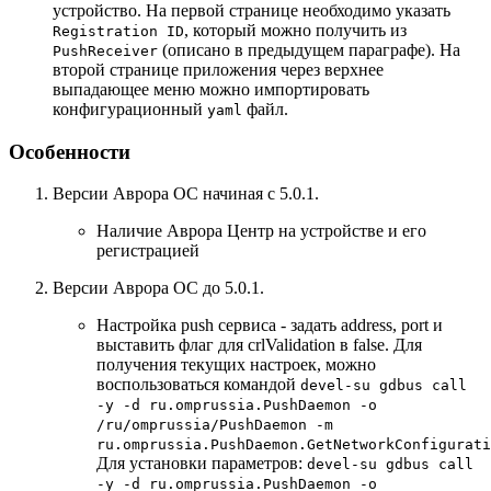
устройство. На первой странице необходимо указать
, который можно получить из
Registration ID
(описано в предыдущем параграфе). На
PushReceiver
второй странице приложения через верхнее
выпадающее меню можно импортировать
конфигурационный
файл.
yaml
Особенности
Версии Аврора ОС начиная с 5.0.1.
Наличие Аврора Центр на устройстве и его
регистрацией
Версии Аврора ОС до 5.0.1.
Настройка push сервиса - задать address, port и
выставить флаг для crlValidation в false. Для
получения текущих настроек, можно
воспользоваться командой
devel-su gdbus call
-y -d ru.omprussia.PushDaemon -o
/ru/omprussia/PushDaemon -m
ru.omprussia.PushDaemon.GetNetworkConfigurati
Для установки параметров:
devel-su gdbus call
-y -d ru.omprussia.PushDaemon -o