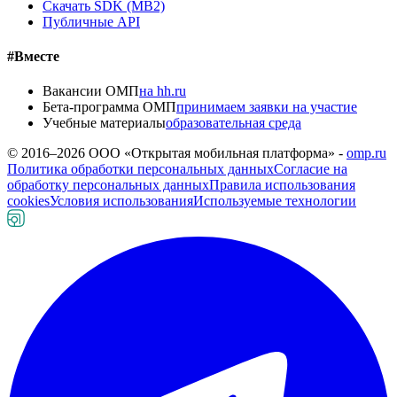
Скачать SDK (MB2)
Публичные API
#Вместе
Вакансии ОМП
на hh.ru
Бета-программа ОМП
принимаем заявки на участие
Учебные материалы
образовательная среда
© 2016–
2026
ООО «Открытая мобильная платформа» -
omp.ru
Политика обработки персональных данных
Согласие на
обработку персональных данных
Правила использования
cookies
Условия использования
Используемые технологии