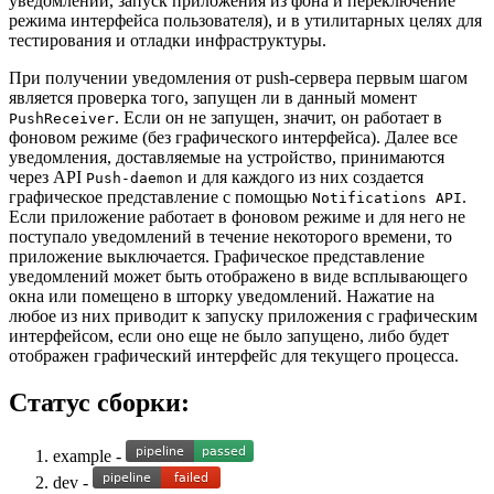
уведомлений, запуск приложения из фона и переключение
режима интерфейса пользователя), и в утилитарных целях для
тестирования и отладки инфраструктуры.
При получении уведомления от push-сервера первым шагом
является проверка того, запущен ли в данный момент
. Если он не запущен, значит, он работает в
PushReceiver
фоновом режиме (без графического интерфейса). Далее все
уведомления, доставляемые на устройство, принимаются
через API
и для каждого из них создается
Push-daemon
графическое представление с помощью
.
Notifications API
Если приложение работает в фоновом режиме и для него не
поступало уведомлений в течение некоторого времени, то
приложение выключается. Графическое представление
уведомлений может быть отображено в виде всплывающего
окна или помещено в шторку уведомлений. Нажатие на
любое из них приводит к запуску приложения с графическим
интерфейсом, если оно еще не было запущено, либо будет
отображен графический интерфейс для текущего процесса.
Статус сборки:
example -
dev -