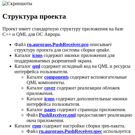
Структура проекта
Проект имеет стандартную структуру приложения на базе
C++ и QML для ОС Аврора.
Файл
ru.auroraos.PushReceiver.pro
описывает
структуру проекта для системы сборки qmake.
Каталог
icons
содержит иконки приложения для
поддерживаемых разрешений экрана.
Каталог
qml
содержит исходный код на QML и ресурсы
интерфейса пользователя.
Каталог
components
содержит вспомогательные
QML компоненты.
Каталог
cover
содержит реализации обложек
приложения.
Каталог
icons
содержит дополнительные иконки
интерфейса пользователя.
Каталог
pages
содержит страницы приложения.
Файл
PushReceiver.qml
предоставляет реализацию
окна приложения.
Каталог
rpm
содержит настройки сборки rpm-пакета.
Файл
ru.auroraos.PushReceiver.spec
используется