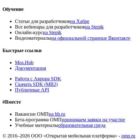
Обучение
Статьи для разработчиков
на Хабре
Все вебинары для разработчиков
на Stepik
Онлайн-курс
на Stepik
Видеоматериалы
на официальной странице Вконтакте
Быстрые ссылки
Mos.Hub
Документация
Работа с Аврора SDK
Скачать SDK (MB2)
Публичные API
#Вместе
Вакансии ОМП
на hh.ru
Бета-программа ОМП
принимаем заявки на участие
Учебные материалы
образовательная среда
© 2016–
2026
ООО «Открытая мобильная платформа» -
omp.ru