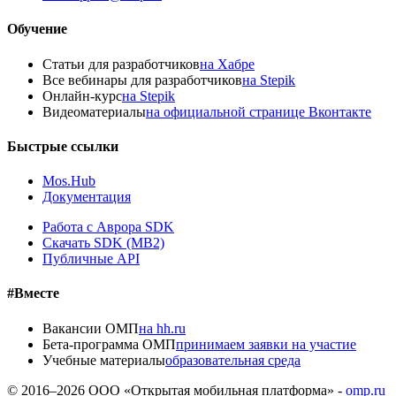
Обучение
Статьи для разработчиков
на Хабре
Все вебинары для разработчиков
на Stepik
Онлайн-курс
на Stepik
Видеоматериалы
на официальной странице Вконтакте
Быстрые ссылки
Mos.Hub
Документация
Работа с Аврора SDK
Скачать SDK (MB2)
Публичные API
#Вместе
Вакансии ОМП
на hh.ru
Бета-программа ОМП
принимаем заявки на участие
Учебные материалы
образовательная среда
© 2016–
2026
ООО «Открытая мобильная платформа» -
omp.ru