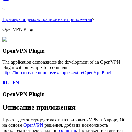
>
Примеры и демонстрационные приложения
>
OpenVPN Plugin
OpenVPN Plugin
The application demonstrates the development of an OpenVPN
plugin without scripts for connman
https://hub.mos.ru/auroraos/examples-extra/OpenVpnPlugin
RU
|
EN
OpenVPN Plugin
Описание приложения
Проект демонстрирует как интегрировать VPN в Аврору ОС
на основе
OpenVPN
решения, добавив возможность
подключаться через плагин
connman
. Приложение является