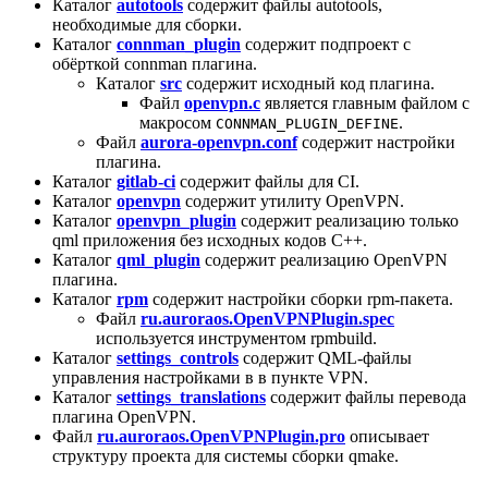
Каталог
autotools
содержит файлы autotools,
необходимые для сборки.
Каталог
connman_plugin
содержит подпроект с
обёрткой connman плагина.
Каталог
src
содержит исходный код плагина.
Файл
openvpn.c
является главным файлом с
макросом
.
CONNMAN_PLUGIN_DEFINE
Файл
aurora-openvpn.conf
содержит настройки
плагина.
Каталог
gitlab-ci
содержит файлы для CI.
Каталог
openvpn
содержит утилиту OpenVPN.
Каталог
openvpn_plugin
содержит реализацию только
qml приложения без исходных кодов C++.
Каталог
qml_plugin
содержит реализацию OpenVPN
плагина.
Каталог
rpm
содержит настройки сборки rpm-пакета.
Файл
ru.auroraos.OpenVPNPlugin.spec
используется инструментом rpmbuild.
Каталог
settings_controls
содержит QML-файлы
управления настройками в в пункте VPN.
Каталог
settings_translations
содержит файлы перевода
плагина OpenVPN.
Файл
ru.auroraos.OpenVPNPlugin.pro
описывает
структуру проекта для системы сборки qmake.