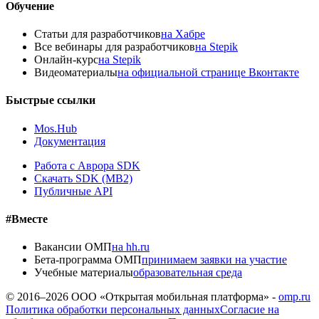
Обучение
Статьи для разработчиков
на Хабре
Все вебинары для разработчиков
на Stepik
Онлайн-курс
на Stepik
Видеоматериалы
на официальной странице Вконтакте
Быстрые ссылки
Mos.Hub
Документация
Работа с Аврора SDK
Скачать SDK (MB2)
Публичные API
#Вместе
Вакансии ОМП
на hh.ru
Бета-программа ОМП
принимаем заявки на участие
Учебные материалы
образовательная среда
© 2016–
2026
ООО «Открытая мобильная платформа» -
omp.ru
Политика обработки персональных данных
Согласие на