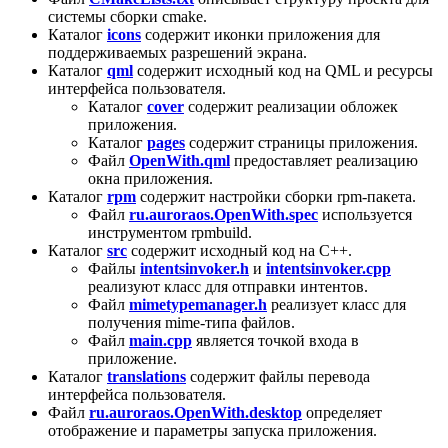
системы сборки сmake.
Каталог
icons
содержит иконки приложения для
поддерживаемых разрешений экрана.
Каталог
qml
содержит исходный код на QML и ресурсы
интерфейса пользователя.
Каталог
cover
содержит реализации обложек
приложения.
Каталог
pages
содержит страницы приложения.
Файл
OpenWith.qml
предоставляет реализацию
окна приложения.
Каталог
rpm
содержит настройки сборки rpm-пакета.
Файл
ru.auroraos.OpenWith.spec
используется
инструментом rpmbuild.
Каталог
src
содержит исходный код на C++.
Файлы
intentsinvoker.h
и
intentsinvoker.cpp
реализуют класс для отправки интентов.
Файл
mimetypemanager.h
реализует класс для
получения mime-типа файлов.
Файл
main.cpp
является точкой входа в
приложение.
Каталог
translations
содержит файлы перевода
интерфейса пользователя.
Файл
ru.auroraos.OpenWith.desktop
определяет
отображение и параметры запуска приложения.