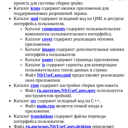
проекта для системы сборки qmake.
Каталог
icons
содержит иконки приложения для
поддерживаемых разрешений экрана.
Каталог
qml
содержит исходный код на QML и ресурсы
интерфейса пользователя.
Каталог
components
содержит пользовательские
компоненты пользовательского интерфейса.
Каталог
cover
содержит реализации обложек
приложения.
Каталог
images
содержит дополнительные иконки
интерфейса пользователя.
Каталог
pages
содержит страницы приложения.
Каталог
js
содержит скрипты для конвертации
пользовательских типов данных в строки.
Файл
NfcUseCases.qml
предоставляет реализацию
окна приложения.
Каталог
rpm
содержит настройки сборки rpm-пакета.
Файл
ru.auroraos.NfcUseCases.spec
используется
инструментом rpmbuild.
Каталог
src
содержит исходный код на C++.
Файл
main.cpp
является точкой входа в
приложение.
Каталог
translations
содержит файлы перевода
интерфейса пользователя.
Файл
ru.auroraos.NfcUseCases.desktop
определяет