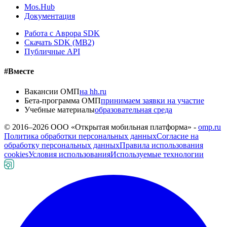
Mos.Hub
Документация
Работа с Аврора SDK
Скачать SDK (MB2)
Публичные API
#Вместе
Вакансии ОМП
на hh.ru
Бета-программа ОМП
принимаем заявки на участие
Учебные материалы
образовательная среда
© 2016–
2026
ООО «Открытая мобильная платформа» -
omp.ru
Политика обработки персональных данных
Согласие на
обработку персональных данных
Правила использования
cookies
Условия использования
Используемые технологии