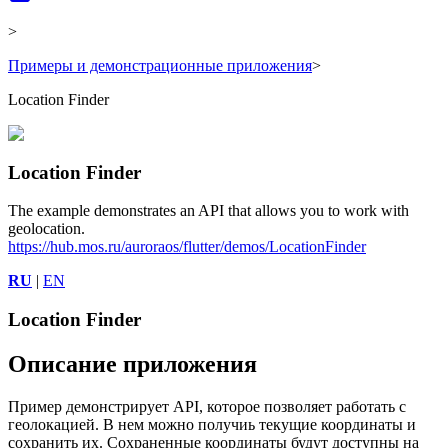
>
Примеры и демонстрационные приложения
>
Location Finder
Location Finder
The example demonstrates an API that allows you to work with
geolocation.
https://hub.mos.ru/auroraos/flutter/demos/LocationFinder
RU
|
EN
Location Finder
Описание приложения
Пример демонстрирует API, которое позволяет работать с
геолокацией. В нем можно получиь текущие координаты и
сохранить их. Сохраненные координаты будут доступны на