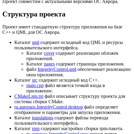
Проект совместим с актуальными версиями ОС Аврора.
Структура проекта
Проект имеет стандартную структуру приложения на базе
C++ и QML для ОС Аврора.
Каталог
qml
содержит исходный код QML и ресурсы
пользовательского интерфейса.
Каталог
cover
содержит реализации обложек
приложений.
Каталог
pages
содержит страницы приложения.
файл
IntegrityControl.qml
обеспечивает реализацию
окна приложения.
Каталог
src
содержит исходный код C++.
main.cpp
файл является точкой входа в
приложение.
CMakeLists.txt
файл описывает структуру проекта для
системы сборки CMake.
ru.auroraos.IntegrityControl.desktop
файл определяет
отображение и параметры для запуска приложения.
Каталог
translations
содержит файлы перевода
пользовательского интерфейса.
Каталог
rpm
содержит настройки сборки rpm-пакета.
ru.auroraos.IntegrityControl.spec
используется