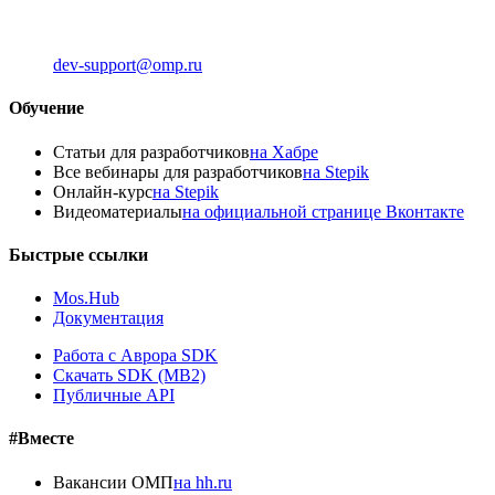
dev-support@omp.ru
Обучение
Статьи для разработчиков
на Хабре
Все вебинары для разработчиков
на Stepik
Онлайн-курс
на Stepik
Видеоматериалы
на официальной странице Вконтакте
Быстрые ссылки
Mos.Hub
Документация
Работа с Аврора SDK
Скачать SDK (MB2)
Публичные API
#Вместе
Вакансии ОМП
на hh.ru