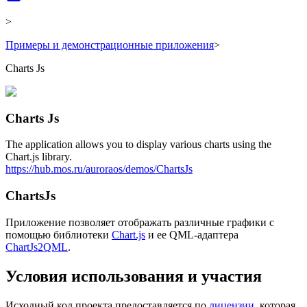
>
Примеры и демонстрационные приложения
>
Charts Js
Charts Js
The application allows you to display various charts using the
Chart.js library.
https://hub.mos.ru/auroraos/demos/ChartsJs
ChartsJs
Приложение позволяет отображать различные графики с
помощью библиотеки
Chart.js
и ее QML-адаптера
ChartJs2QML
.
Условия использования и участия
Исходный код проекта предоставляется по
лицензии
, которая