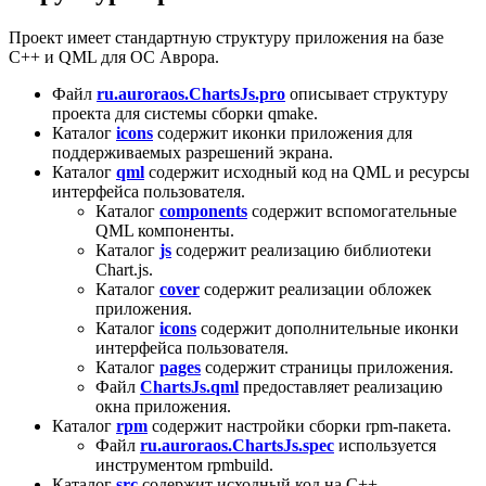
Проект имеет стандартную структуру приложения на базе
C++ и QML для ОС Аврора.
Файл
ru.auroraos.ChartsJs.pro
описывает структуру
проекта для системы сборки qmake.
Каталог
icons
содержит иконки приложения для
поддерживаемых разрешений экрана.
Каталог
qml
содержит исходный код на QML и ресурсы
интерфейса пользователя.
Каталог
components
содержит вспомогательные
QML компоненты.
Каталог
js
содержит реализацию библиотеки
Chart.js.
Каталог
cover
содержит реализации обложек
приложения.
Каталог
icons
содержит дополнительные иконки
интерфейса пользователя.
Каталог
pages
содержит страницы приложения.
Файл
ChartsJs.qml
предоставляет реализацию
окна приложения.
Каталог
rpm
содержит настройки сборки rpm-пакета.
Файл
ru.auroraos.ChartsJs.spec
используется
инструментом rpmbuild.
Каталог
src
содержит исходный код на C++.