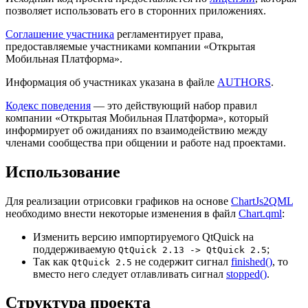
позволяет использовать его в сторонних приложениях.
Соглашение участника
регламентирует права,
предоставляемые участниками компании «Открытая
Мобильная Платформа».
Информация об участниках указана в файле
AUTHORS
.
Кодекс поведения
— это действующий набор правил
компании «Открытая Мобильная Платформа», который
информирует об ожиданиях по взаимодействию между
членами сообщества при общении и работе над проектами.
Использование
Для реализации отрисовки графиков на основе
ChartJs2QML
необходимо внести некоторые изменения в файл
Chart.qml
:
Изменить версию импортируемого QtQuick на
поддерживаемую
;
QtQuick 2.13 -> QtQuick 2.5
Так как
не содержит сигнал
finished()
, то
QtQuick 2.5
вместо него следует отлавливать сигнал
stopped()
.
Структура проекта