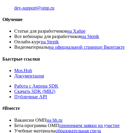
dev-support@omp.ru
Обучение
Статьи для разработчиков
на Хабре
Все вебинары для разработчиков
на Stepik
Онлайн-курс
на Stepik
Видеоматериалы
на официальной странице Вконтакте
Быстрые ссылки
Mos.Hub
Документация
Работа с Аврора SDK
Скачать SDK (MB2)
Публичные API
#Вместе
Вакансии ОМП
на hh.ru
Бета-программа ОМП
принимаем заявки на участие
Учебные материалы
образовательная среда