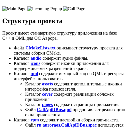
Структура проекта
Проект имеет стандартную структуру приложения на базе
C++ и QML для ОС Аврора.
Файл
CMakeLists.txt
описывает структуру проекта для
системы сборки CMake.
Каталог
audio
содержит аудио файлы.
Каталог
icons
содержит иконки приложения для
поддерживаемых разрешений экрана.
Каталог
qml
содержит исходный код на QML и ресурсы
интерфейса пользователя.
Каталог
assets
содержит дополнительные иконки
интерфейса пользователя.
Каталог
cover
содержит реализации обложек
приложения.
Каталог
pages
содержит страницы приложения.
Файл
CallApiDBus.qml
предоставляет реализацию
окна приложения.
Каталог
rpm
содержит настройки сборки rpm-пакета.
Файл
ru.auroraos.CallApiDBus.spec
используется