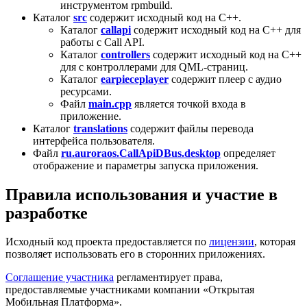
инструментом rpmbuild.
Каталог
src
содержит исходный код на C++.
Каталог
callapi
содержит исходный код на C++ для
работы с Call API.
Каталог
controllers
содержит исходный код на C++
для с контроллерами для QML-страниц.
Каталог
earpieceplayer
содержит плеер с аудио
ресурсами.
Файл
main.cpp
является точкой входа в
приложение.
Каталог
translations
содержит файлы перевода
интерфейса пользователя.
Файл
ru.auroraos.CallApiDBus.desktop
определяет
отображение и параметры запуска приложения.
Правила использования и участие в
разработке
Исходный код проекта предоставляется по
лицензии
, которая
позволяет использовать его в сторонних приложениях.
Соглашение участника
регламентирует права,
предоставляемые участниками компании «Открытая
Мобильная Платформа».