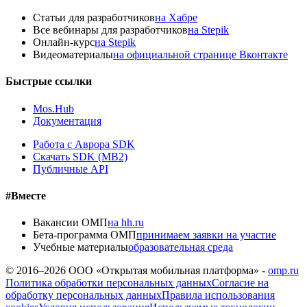
Статьи для разработчиков
на Хабре
Все вебинары для разработчиков
на Stepik
Онлайн-курс
на Stepik
Видеоматериалы
на официальной странице Вконтакте
Быстрые ссылки
Mos.Hub
Документация
Работа с Аврора SDK
Скачать SDK (MB2)
Публичные API
#Вместе
Вакансии ОМП
на hh.ru
Бета-программа ОМП
принимаем заявки на участие
Учебные материалы
образовательная среда
© 2016–
2026
ООО «Открытая мобильная платформа» -
omp.ru
Политика обработки персональных данных
Согласие на
обработку персональных данных
Правила использования