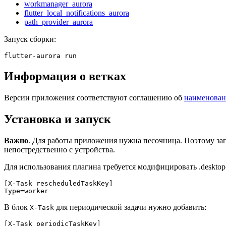
workmanager_aurora
flutter_local_notifications_aurora
path_provider_aurora
Запуск сборки:
Информация о ветках
Версии приложения соответствуют соглашению об
наименован
Установка и запуск
Важно
. Для работы приложения нужна песочница. Поэтому зап
непостредственно с устройства.
Для использования плагина требуется модифицировать .deskto
[X-Task rescheduledTaskKey]

В блок
для периодической задачи нужно добавить:
X-Task
[X-Task periodicTaskKey]
