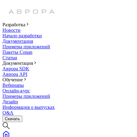
Разработка
Новости
Начало разработки
Документация
Примеры приложений
Пакеты Conan
Статьи
Документация
Аврора SDK
Аврора API
Обучение
Вебинары
Онлайн-курс
Примеры приложений
Дизайн
Информация о выпусках
Q&A
Скачать