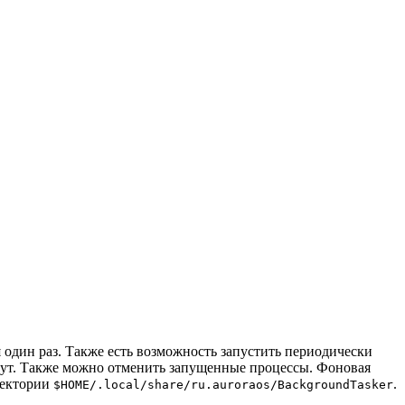
один раз. Также есть возможность запустить периодически
инут. Также можно отменить запущенные процессы. Фоновая
ректории
.
$HOME/.local/share/ru.auroraos/BackgroundTasker