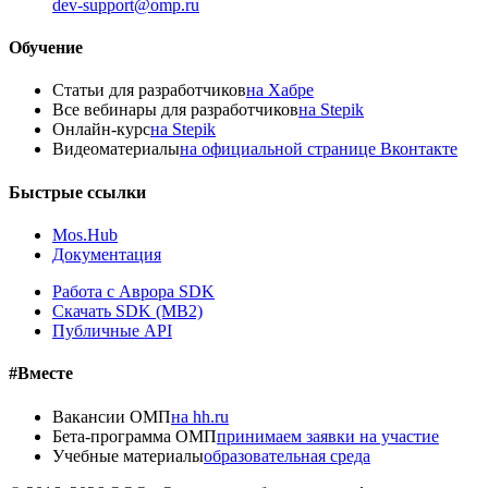
dev-support@omp.ru
Обучение
Статьи для разработчиков
на Хабре
Все вебинары для разработчиков
на Stepik
Онлайн-курс
на Stepik
Видеоматериалы
на официальной странице Вконтакте
Быстрые ссылки
Mos.Hub
Документация
Работа с Аврора SDK
Скачать SDK (MB2)
Публичные API
#Вместе
Вакансии ОМП
на hh.ru
Бета-программа ОМП
принимаем заявки на участие
Учебные материалы
образовательная среда