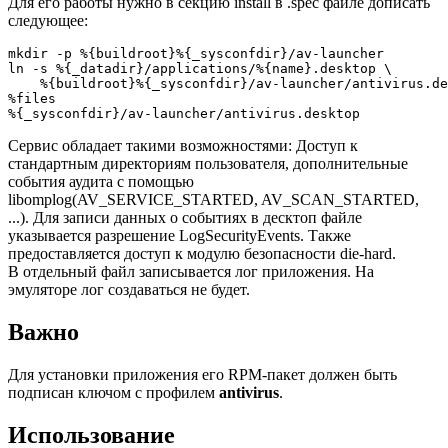
Для его работы нужно в секцию install в .spec файле дописать
следующее:
mkdir -p %{buildroot}%{_sysconfdir}/av-launcher

ln -s %{_datadir}/applications/%{name}.desktop \

%
files
%
{_sysconfdir}/av-launcher/antivirus.desktop
Сервис обладает такими возможностями: Доступ к
стандартным директориям пользователя, дополнительные
события аудита с помощью
libomplog(AV_SERVICE_STARTED, AV_SCAN_STARTED,
...). Для записи данных о событиях в десктоп файле
указывается разрешение LogSecurityEvents. Также
предоставляется доступ к модулю безопасности die-hard.
В отдельный файл записывается лог приложения. На
эмуляторе лог создаваться не будет.
Важно
Для установки приложения его RPM-пакет должен быть
подписан ключом с профилем
antivirus
.
Использование