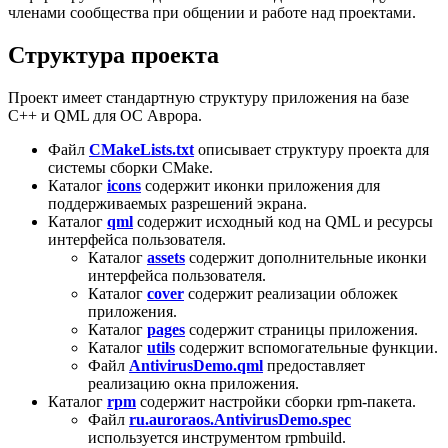
членами сообщества при общении и работе над проектами.
Структура проекта
Проект имеет стандартную структуру приложения на базе
C++ и QML для ОС Аврора.
Файл
CMakeLists.txt
описывает структуру проекта для
системы сборки CMake.
Каталог
icons
содержит иконки приложения для
поддерживаемых разрешений экрана.
Каталог
qml
содержит исходный код на QML и ресурсы
интерфейса пользователя.
Каталог
assets
содержит дополнительные иконки
интерфейса пользователя.
Каталог
cover
содержит реализации обложек
приложения.
Каталог
pages
содержит страницы приложения.
Каталог
utils
содержит вспомогательные функции.
Файл
AntivirusDemo.qml
предоставляет
реализацию окна приложения.
Каталог
rpm
содержит настройки сборки rpm-пакета.
Файл
ru.auroraos.AntivirusDemo.spec
используется инструментом rpmbuild.