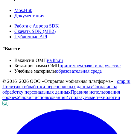
Mos.Hub
Документация
Работа с Аврора SDK
Скачать SDK (MB2)
Публичные API
#Вместе
Вакансии ОМП
на hh.ru
Бета-программа ОМП
принимаем заявки на участие
Учебные материалы
образовательная среда
© 2016–
2026
ООО «Открытая мобильная платформа» -
omp.ru
Политика обработки персональных данных
Согласие на
обработку персональных данных
Правила использования
cookies
Условия использования
Используемые технологии