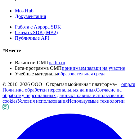
Mos.Hub
Документация
Работа с Аврора SDK
Скачать SDK (MB2)
Публичные API
#Вместе
Вакансии ОМП
на hh.ru
Бета-программа ОМП
принимаем заявки на участие
Учебные материалы
образовательная среда
© 2016–
2026
ООО «Открытая мобильная платформа» -
omp.ru
Политика обработки персональных данных
Согласие на
обработку персональных данных
Правила использования
cookies
Условия использования
Используемые технологии