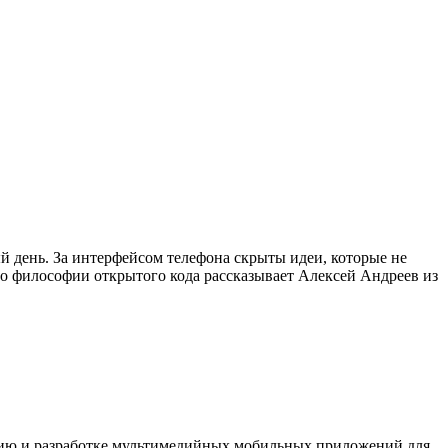
 день. За интерфейсом телефона скрыты идеи, которые не
и о философии открытого кода рассказывает Алексей Андреев из
нию и разработке мультимедийных мобильных приложений для