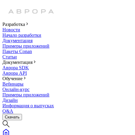
Разработка
Новости
Начало разработки
Документация
Примеры приложений
Пакеты Conan
Статьи
Документация
Аврора SDK
Аврора API
Обучение
Вебинары
Онлайн-курс
Примеры приложений
Дизайн
Информация о выпусках
Q&A
Скачать