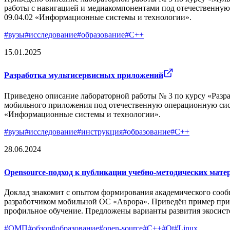
работы с навигацией и медиакомпонентами под отечественну
09.04.02 «Информационные системы и технологии».
#
вузы
#
исследование
#
образование
#
C++
15.01.2025
Разработка мультисервисных приложений
Приведено описание лабораторной работы № 3 по курсу «Разр
мобильного приложения под отечественную операционную сист
«Информационные системы и технологии».
#
вузы
#
исследование
#
инструкция
#
образование
#
C++
28.06.2024
Opensource-подход к публикации учебно-методических мате
Доклад знакомит с опытом формирования академического соо
разработчиком мобильной ОС «Аврора». Приведён пример при
профильное обучение. Предложены варианты развития экосисте
#
ОМП
#
обзор
#
образование
#
open-source
#
C++
#
Qt
#
Linux