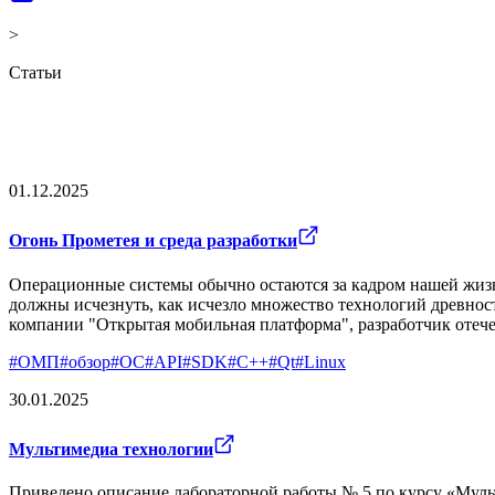
>
Статьи
01.12.2025
Огонь Прометея и среда разработки
Операционные системы обычно остаются за кадром нашей жизни
должны исчезнуть, как исчезло множество технологий древност
компании "Открытая мобильная платформа", разработчик отече
#
ОМП
#
обзор
#
ОС
#
АPI
#
SDK
#
C++
#
Qt
#
Linux
30.01.2025
Мультимедиа технологии
Приведено описание лабораторной работы № 5 по курсу «Мул