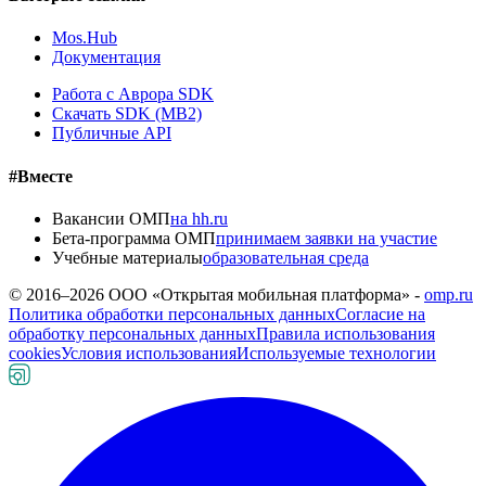
Mos.Hub
Документация
Работа с Аврора SDK
Скачать SDK (MB2)
Публичные API
#Вместе
Вакансии ОМП
на hh.ru
Бета-программа ОМП
принимаем заявки на участие
Учебные материалы
образовательная среда
© 2016–
2026
ООО «Открытая мобильная платформа» -
omp.ru
Политика обработки персональных данных
Согласие на
обработку персональных данных
Правила использования
cookies
Условия использования
Используемые технологии