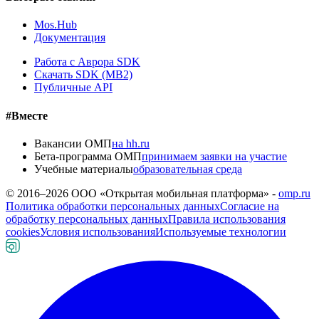
Mos.Hub
Документация
Работа с Аврора SDK
Скачать SDK (MB2)
Публичные API
#Вместе
Вакансии ОМП
на hh.ru
Бета-программа ОМП
принимаем заявки на участие
Учебные материалы
образовательная среда
© 2016–
2026
ООО «Открытая мобильная платформа» -
omp.ru
Политика обработки персональных данных
Согласие на
обработку персональных данных
Правила использования
cookies
Условия использования
Используемые технологии