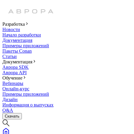
Разработка
Новости
Начало разработки
Документация
Примеры приложений
Пакеты Conan
Статьи
Документация
Аврора SDK
Аврора API
Обучение
Вебинары
Онлайн-курс
Примеры приложений
Дизайн
Информация о выпусках
Q&A
Скачать