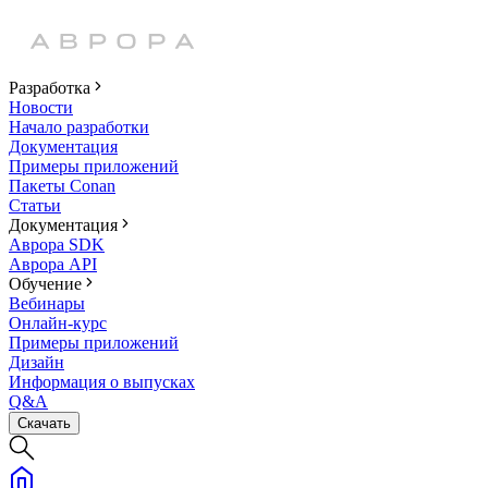
Разработка
Новости
Начало разработки
Документация
Примеры приложений
Пакеты Conan
Статьи
Документация
Аврора SDK
Аврора API
Обучение
Вебинары
Онлайн-курс
Примеры приложений
Дизайн
Информация о выпусках
Q&A
Скачать