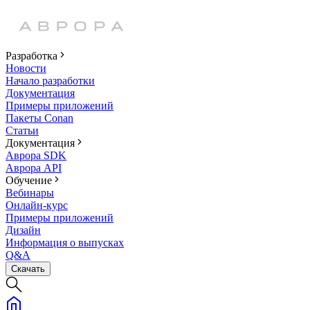
Разработка
Новости
Начало разработки
Документация
Примеры приложений
Пакеты Conan
Статьи
Документация
Аврора SDK
Аврора API
Обучение
Вебинары
Онлайн-курс
Примеры приложений
Дизайн
Информация о выпусках
Q&A
Скачать