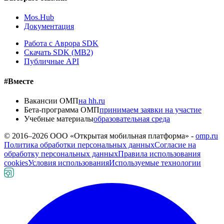
Mos.Hub
Документация
Работа с Аврора SDK
Скачать SDK (MB2)
Публичные API
#Вместе
Вакансии ОМП
на hh.ru
Бета-программа ОМП
принимаем заявки на участие
Учебные материалы
образовательная среда
© 2016–
2026
ООО «Открытая мобильная платформа» -
omp.ru
Политика обработки персональных данных
Согласие на
обработку персональных данных
Правила использования
cookies
Условия использования
Используемые технологии