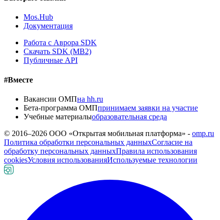
Mos.Hub
Документация
Работа с Аврора SDK
Скачать SDK (MB2)
Публичные API
#Вместе
Вакансии ОМП
на hh.ru
Бета-программа ОМП
принимаем заявки на участие
Учебные материалы
образовательная среда
© 2016–
2026
ООО «Открытая мобильная платформа» -
omp.ru
Политика обработки персональных данных
Согласие на
обработку персональных данных
Правила использования
cookies
Условия использования
Используемые технологии