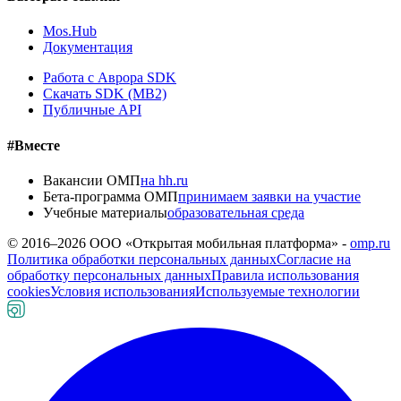
Mos.Hub
Документация
Работа с Аврора SDK
Скачать SDK (MB2)
Публичные API
#Вместе
Вакансии ОМП
на hh.ru
Бета-программа ОМП
принимаем заявки на участие
Учебные материалы
образовательная среда
© 2016–
2026
ООО «Открытая мобильная платформа» -
omp.ru
Политика обработки персональных данных
Согласие на
обработку персональных данных
Правила использования
cookies
Условия использования
Используемые технологии