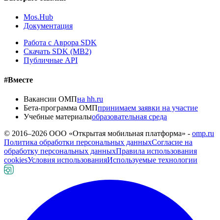
Mos.Hub
Документация
Работа с Аврора SDK
Скачать SDK (MB2)
Публичные API
#Вместе
Вакансии ОМП
на hh.ru
Бета-программа ОМП
принимаем заявки на участие
Учебные материалы
образовательная среда
© 2016–
2026
ООО «Открытая мобильная платформа» -
omp.ru
Политика обработки персональных данных
Согласие на
обработку персональных данных
Правила использования
cookies
Условия использования
Используемые технологии