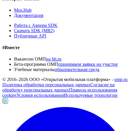
Mos.Hub
Документация
Работа с Аврора SDK
Скачать SDK (MB2)
Публичные API
#Вместе
Вакансии ОМП
на hh.ru
Бета-программа ОМП
принимаем заявки на участие
Учебные материалы
образовательная среда
© 2016–
2026
ООО «Открытая мобильная платформа» -
omp.ru
Политика обработки персональных данных
Согласие на
обработку персональных данных
Правила использования
cookies
Условия использования
Используемые технологии