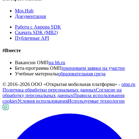
Mos.Hub
Документация
Работа с Аврора SDK
Скачать SDK (MB2)
Публичные API
#Вместе
Вакансии ОМП
на hh.ru
Бета-программа ОМП
принимаем заявки на участие
Учебные материалы
образовательная среда
© 2016–
2026
ООО «Открытая мобильная платформа» -
omp.ru
Политика обработки персональных данных
Согласие на
обработку персональных данных
Правила использования
cookies
Условия использования
Используемые технологии