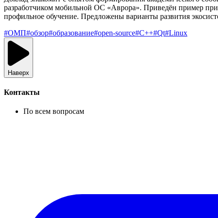
разработчиком мобильной ОС «Аврора». Приведён пример при
профильное обучение. Предложены варианты развития экосисте
#
ОМП
#
обзор
#
образование
#
open-source
#
C++
#
Qt
#
Linux
Наверх
Контакты
По всем вопросам