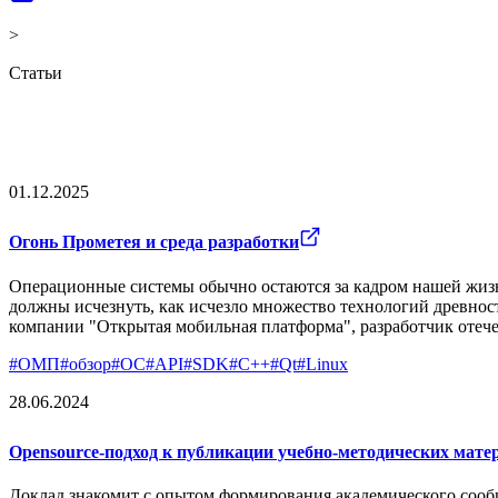
>
Статьи
01.12.2025
Огонь Прометея и среда разработки
Операционные системы обычно остаются за кадром нашей жизни
должны исчезнуть, как исчезло множество технологий древност
компании "Открытая мобильная платформа", разработчик отече
#
ОМП
#
обзор
#
ОС
#
АPI
#
SDK
#
C++
#
Qt
#
Linux
28.06.2024
Opensource-подход к публикации учебно-методических мате
Доклад знакомит с опытом формирования академического соо