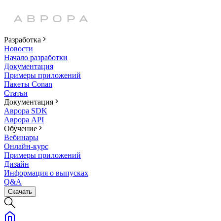
Разработка
Новости
Начало разработки
Документация
Примеры приложений
Пакеты Conan
Статьи
Документация
Аврора SDK
Аврора API
Обучение
Вебинары
Онлайн-курс
Примеры приложений
Дизайн
Информация о выпусках
Q&A
Скачать