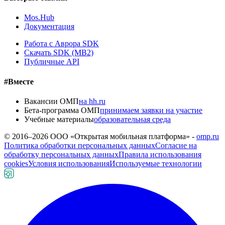
Mos.Hub
Документация
Работа с Аврора SDK
Скачать SDK (MB2)
Публичные API
#Вместе
Вакансии ОМП
на hh.ru
Бета-программа ОМП
принимаем заявки на участие
Учебные материалы
образовательная среда
© 2016–
2026
ООО «Открытая мобильная платформа» -
omp.ru
Политика обработки персональных данных
Согласие на
обработку персональных данных
Правила использования
cookies
Условия использования
Используемые технологии