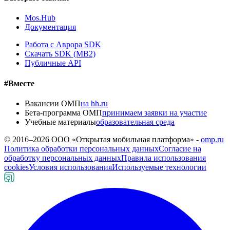
Mos.Hub
Документация
Работа с Аврора SDK
Скачать SDK (MB2)
Публичные API
#Вместе
Вакансии ОМП
на hh.ru
Бета-программа ОМП
принимаем заявки на участие
Учебные материалы
образовательная среда
© 2016–
2026
ООО «Открытая мобильная платформа» -
omp.ru
Политика обработки персональных данных
Согласие на
обработку персональных данных
Правила использования
cookies
Условия использования
Используемые технологии