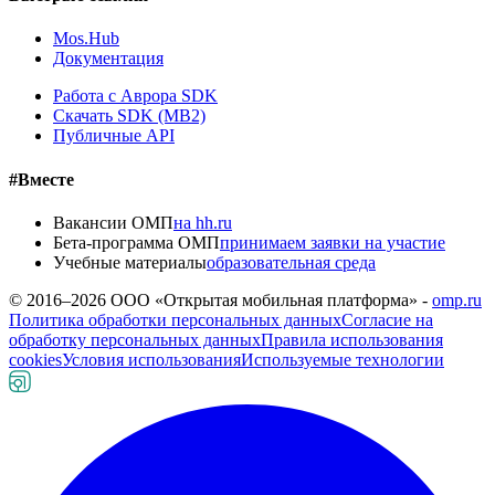
Mos.Hub
Документация
Работа с Аврора SDK
Скачать SDK (MB2)
Публичные API
#Вместе
Вакансии ОМП
на hh.ru
Бета-программа ОМП
принимаем заявки на участие
Учебные материалы
образовательная среда
© 2016–
2026
ООО «Открытая мобильная платформа» -
omp.ru
Политика обработки персональных данных
Согласие на
обработку персональных данных
Правила использования
cookies
Условия использования
Используемые технологии