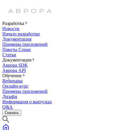
Разработка
Новости
Начало разработки
Документация
Примеры приложений
Пакеты Conan
Статьи
Документация
Аврора SDK
Аврора API
Обучение
Вебинары
Онлайн-курс
Примеры приложений
Дизайн
Информация о выпусках
Q&A
Скачать