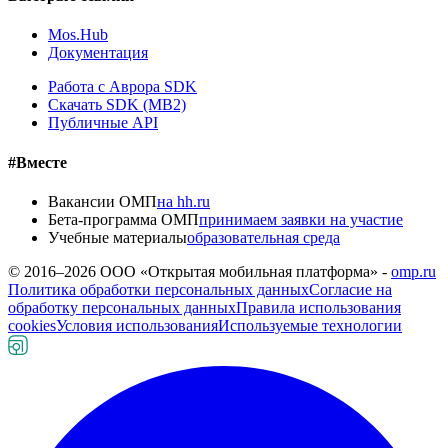
Mos.Hub
Документация
Работа с Аврора SDK
Скачать SDK (MB2)
Публичные API
#Вместе
Вакансии ОМП
на hh.ru
Бета-программа ОМП
принимаем заявки на участие
Учебные материалы
образовательная среда
© 2016–
2026
ООО «Открытая мобильная платформа» -
omp.ru
Политика обработки персональных данных
Согласие на
обработку персональных данных
Правила использования
cookies
Условия использования
Используемые технологии